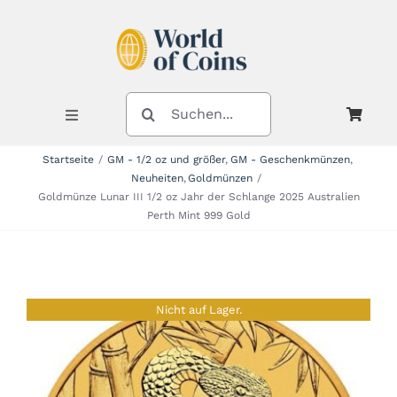
Zum
Inhalt
springen
SUCHE
NACH:
Toggle
Navigation
Startseite
GM - 1/2 oz und größer
GM - Geschenkmünzen
Neuheiten
Goldmünzen
Shop
Goldmünze Lunar III 1/2 oz Jahr der Schlange 2025 Australien
Perth Mint 999 Gold
Kategorien
Nicht auf Lager.
Neuheiten