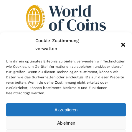
Cookie-Zustimmung
verwalten
Wir sind Mitglied im Händlerbund!
Um dir ein optimales Erlebnis zu bieten, verwenden wir Technologien
Der Händlerbund setzt sich für sicheren und
wie Cookies, um Geräteinformationen zu speichern und/oder darauf
zuzugreifen. Wenn du diesen Technologien zustimmst, können wir
erfolgreichen E-Commerce ein. Auch wir sind wie
Daten wie das Surfverhalten oder eindeutige IDs auf dieser Website
verarbeiten. Wenn du deine Zustimmung nicht erteilst oder
viele Onlineshops im Netz Mitglied im Händlerbund
zurückziehst, können bestimmte Merkmale und Funktionen
und unterstützen fairen Onlinehandel.
beeinträchtigt werden.
Akzeptieren
Ablehnen
© Copyright 2024 | World of Coins |
Impressum
|
Datenschutz
|
Cookie