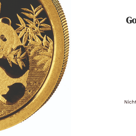
Titan
Go
Messing
Niob
Nickel
Aluminium
Nicht