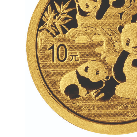
für Barren und Blister
Lupen
Münzkapseln
für Banknoten
Münzkoffer
Handschuhe
Münzboxen
Prüfgeräte / -säuren
Münzständer
Reinigung
Sammelalben
Sonstiges