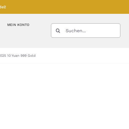
el!
MEIN KONTO
SUCHE
NACH:
Kupferbarren
Kupfermünzen
25 10 Yuan 999 Gold
Feinunze – Größen
Feinunze – Größen
Gramm – Größen