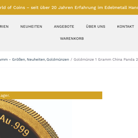
rld of Coins – seit über 20 Jahren Erfahrung im Edelmetall Hand
RIEN
NEUHEITEN
ANGEBOTE
ÜBER UNS
KONTAKT
WARENKORB
Silberbarren
Silbermünzen
amm - Größen
Neuheiten
Goldmünzen
Goldmünze 1 Gramm China Panda 20
Feinunze – Größen
Feinunze – Größen
1 oz
1 bis 50 g
Gramm – Größen
100 bis 1000 g
Lager.
Farbmünzen
Münzbarren
Platin
Andere Metalle