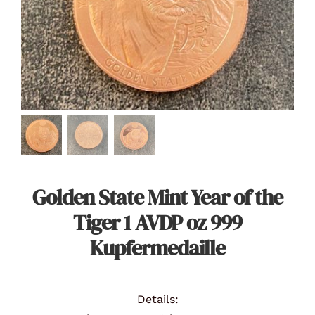
Angebote
Über Uns
Kontakt
Mein Konto
Golden State Mint Year of the
Tiger 1 AVDP oz 999
Warenkorb
Kupfermedaille
Details: