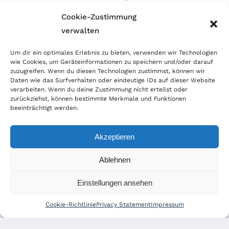
Cookie-Zustimmung
verwalten
Wir sind Mitglied im Händlerbund!
Um dir ein optimales Erlebnis zu bieten, verwenden wir Technologien
wie Cookies, um Geräteinformationen zu speichern und/oder darauf
Der Händlerbund setzt sich für sicheren und
zuzugreifen. Wenn du diesen Technologien zustimmst, können wir
erfolgreichen E-Commerce ein. Auch wir sind wie
Daten wie das Surfverhalten oder eindeutige IDs auf dieser Website
verarbeiten. Wenn du deine Zustimmung nicht erteilst oder
viele Onlineshops im Netz Mitglied im Händlerbund
zurückziehst, können bestimmte Merkmale und Funktionen
und unterstützen fairen Onlinehandel.
beeinträchtigt werden.
Akzeptieren
Ablehnen
© Copyright 2022 | World of Coins |
Impressum
|
Datenschutz
|
Cookie
Einstellungen ansehen
Richtlinie
|
AGB
|
Widerruf
|
Zahlung & Versand
|
Batteriehinweis
Cookie-Richtlinie
Privacy Statement
Impressum