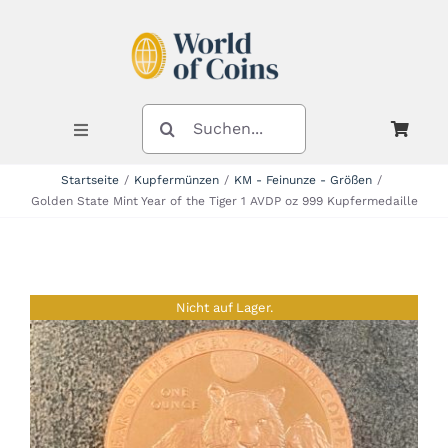
Zum
Inhalt
springen
SUCHE
NACH:
Toggle
Navigation
Startseite
Kupfermünzen
KM - Feinunze - Größen
Golden State Mint Year of the Tiger 1 AVDP oz 999 Kupfermedaille
Shop
Kategorien
Nicht auf Lager.
Neuheiten