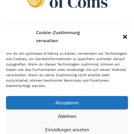
Wir sind Mitglied im Händlerbund!
Cookie-Zustimmung
verwalten
Der Händlerbund setzt sich für sicheren und
erfolgreichen E-Commerce ein. Auch wir sind wie
Um dir ein optimales Erlebnis zu bieten, verwenden wir Technologien
wie Cookies, um Geräteinformationen zu speichern und/oder darauf
viele Onlineshops im Netz Mitglied im Händlerbund
zuzugreifen. Wenn du diesen Technologien zustimmst, können wir
und unterstützen fairen Onlinehandel.
Daten wie das Surfverhalten oder eindeutige IDs auf dieser Website
verarbeiten. Wenn du deine Zustimmung nicht erteilst oder
zurückziehst, können bestimmte Merkmale und Funktionen
beeinträchtigt werden.
Akzeptieren
© Copyright 2024 | World of Coins |
Impressum
|
Datenschutz
|
Cookie
Ablehnen
Richtlinie
|
AGB
|
Widerruf
|
Zahlung & Versand
|
Batteriehinweis
Einstellungen ansehen