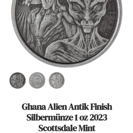
Angebote
Über Uns
Kontakt
Mein Konto
Warenkorb
Ghana Alien Antik Finish
Silbermünze 1 oz 2023
Scottsdale Mint