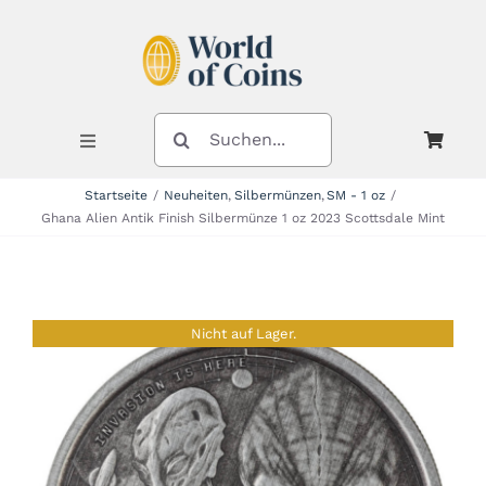
Zum
Inhalt
springen
SUCHE
NACH:
Toggle
Navigation
Startseite
Neuheiten
Silbermünzen
SM - 1 oz
Ghana Alien Antik Finish Silbermünze 1 oz 2023 Scottsdale Mint
Shop
Kategorien
Nicht auf Lager.
Neuheiten