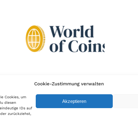
Cookie-Zustimmung verwalten
wie Cookies, um
Akzeptieren
du diesen
eindeutige IDs auf
der zurückziehst,
ie Richtlinie
|
AGB
|
Widerruf
|
Zahlung & Versand
|
Batteriehinweis