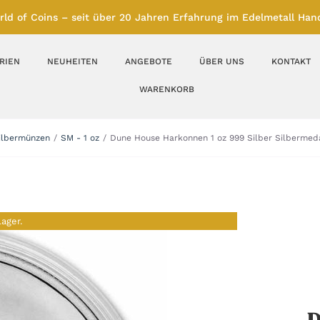
rld of Coins – seit über 20 Jahren Erfahrung im Edelmetall Hand
RIEN
NEUHEITEN
ANGEBOTE
ÜBER UNS
KONTAKT
WARENKORB
Silberbarren
Silbermünzen
ilbermünzen
SM - 1 oz
Dune House Harkonnen 1 oz 999 Silber Silbermedai
Feinunze – Größen
Feinunze – Größen
1 oz
1 bis 50 g
Gramm – Größen
100 bis 1000 g
Lager.
Farbmünzen
Münzbarren
Platin
Andere Metalle