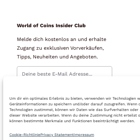
World of Coins Insider Club
Melde dich kostenlos an und erhalte
Zugang zu exklusiven Vorverkäufen,
Tipps, Neuheiten und Angeboten.
Gratis Anmelden
Um dir ein optimales Erlebnis zu bieten, verwenden wir Technologien 
Geräteinformationen zu speichern und/oder darauf zuzugreifen. Wenn 
Technologien zustimmst, können wir Daten wie das Surfverhalten oder 
dieser Website verarbeiten. Wenn du deine Zustimmung nicht erteilst o
können bestimmte Merkmale und Funktionen beeinträchtigt werden.
© Copyright 2022 | World of Coins |
Impressum
|
Datenschutz
|
Cook
Cookie-Richtlinie
Privacy Statement
Impressum