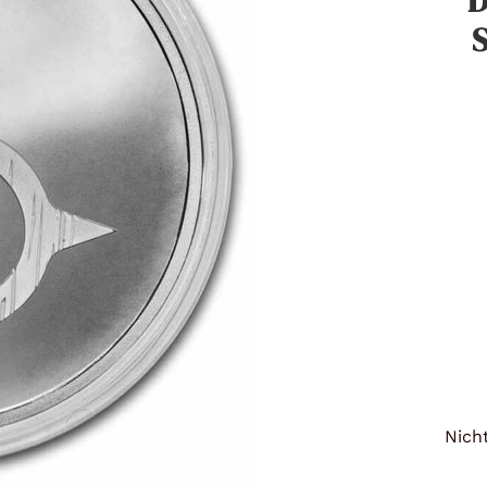
D
Titan
S
Messing
Niob
Nickel
Aluminium
Nicht