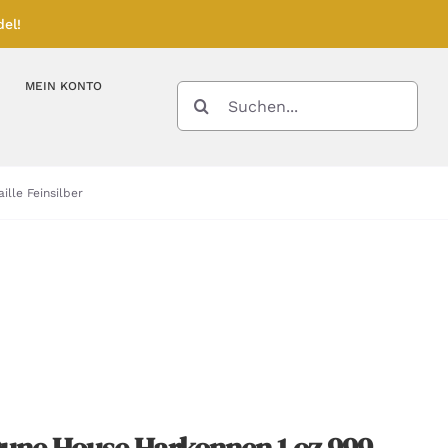
el!
MEIN KONTO
SUCHE
NACH:
Kupferbarren
Kupfermünzen
lle Feinsilber
Feinunze – Größen
Feinunze – Größen
Gramm – Größen