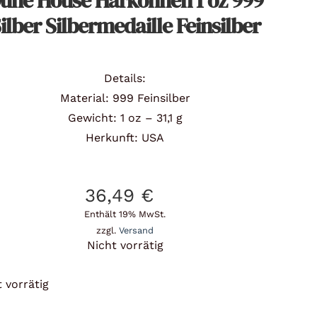
une House Harkonnen 1 oz 999
ilber Silbermedaille Feinsilber
Details:
Material: 999 Feinsilber
Gewicht: 1 oz – 31,1 g
Herkunft: USA
36,49
€
Enthält 19% MwSt.
zzgl.
Versand
Nicht vorrätig
 vorrätig