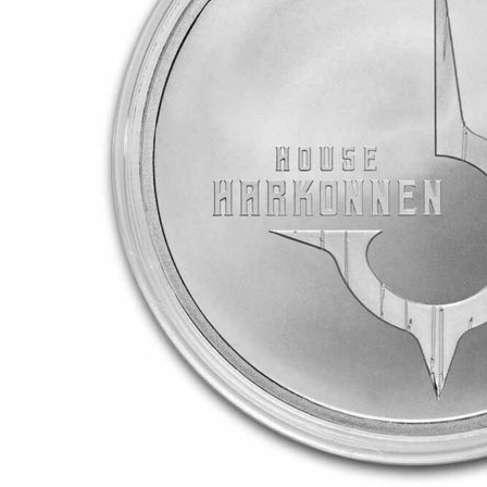
für Barren und Blister
Lupen
Münzkapseln
für Banknoten
Münzkoffer
Handschuhe
Münzboxen
Prüfgeräte / -säuren
Münzständer
Reinigung
Sammelalben
Sonstiges