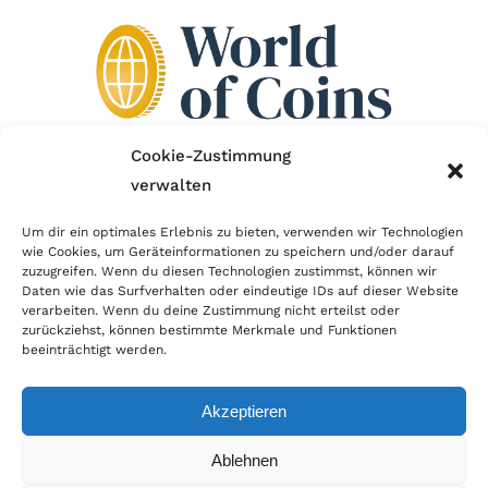
Cookie-Zustimmung
verwalten
Wir sind Mitglied im Händlerbund!
Um dir ein optimales Erlebnis zu bieten, verwenden wir Technologien
wie Cookies, um Geräteinformationen zu speichern und/oder darauf
Der Händlerbund setzt sich für sicheren und
zuzugreifen. Wenn du diesen Technologien zustimmst, können wir
erfolgreichen E-Commerce ein. Auch wir sind wie
Daten wie das Surfverhalten oder eindeutige IDs auf dieser Website
verarbeiten. Wenn du deine Zustimmung nicht erteilst oder
viele Onlineshops im Netz Mitglied im Händlerbund
zurückziehst, können bestimmte Merkmale und Funktionen
und unterstützen fairen Onlinehandel.
beeinträchtigt werden.
Akzeptieren
Ablehnen