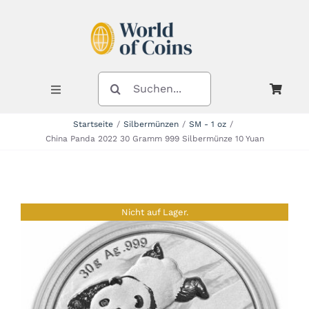
Zum
Inhalt
springen
SUCHE
NACH:
Toggle
Navigation
Startseite
Silbermünzen
SM - 1 oz
China Panda 2022 30 Gramm 999 Silbermünze 10 Yuan
Shop
Kategorien
Nicht auf Lager.
Neuheiten