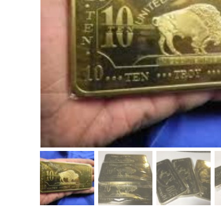
für Barren und Blister
Lupen
Münzkapseln
für Banknoten
Münzkoffer
Handschuhe
Münzboxen
Prüfgeräte / -säuren
Münzständer
Reinigung
Sammelalben
Sonstiges