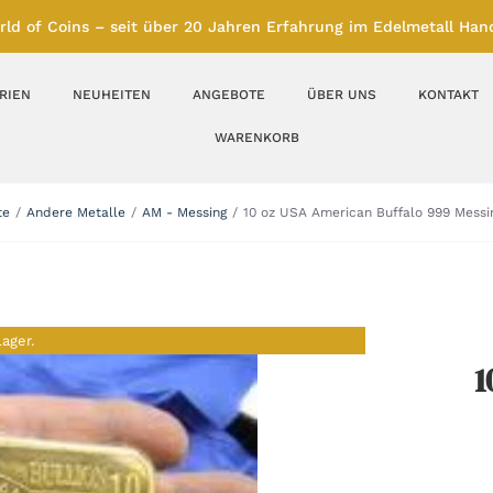
rld of Coins – seit über 20 Jahren Erfahrung im Edelmetall Hand
RIEN
NEUHEITEN
ANGEBOTE
ÜBER UNS
KONTAKT
WARENKORB
Silberbarren
Silbermünzen
te
Andere Metalle
AM - Messing
10 oz USA American Buffalo 999 Messi
Feinunze – Größen
Feinunze – Größen
1 oz
1 bis 50 g
Gramm – Größen
100 bis 1000 g
Lager.
1
Farbmünzen
Münzbarren
Platin
Andere Metalle