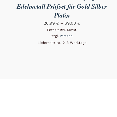
Edelmetall Prüfset für Gold Silber
Platin
Preisspanne:
26,99
€
–
69,00
€
26,99 €
Enthält 19% MwSt.
zzgl.
Versand
bis
Lieferzeit: ca. 2-3 Werktage
69,00 €