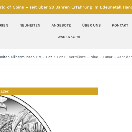
rld of Coins – seit über 20 Jahren Erfahrung im Edelmetall Hand
RIEN
NEUHEITEN
ANGEBOTE
ÜBER UNS
KONTAKT
WARENKORB
Silberbarren
Silbermünzen
eiten
Silbermünzen
SM - 1 oz
1 oz Silbermünze – Niue – Lunar – Jahr de
Feinunze – Größen
Feinunze – Größen
1 oz
1 bis 50 g
Gramm – Größen
100 bis 1000 g
Lager.
Farbmünzen
Münzbarren
Platin
Andere Metalle