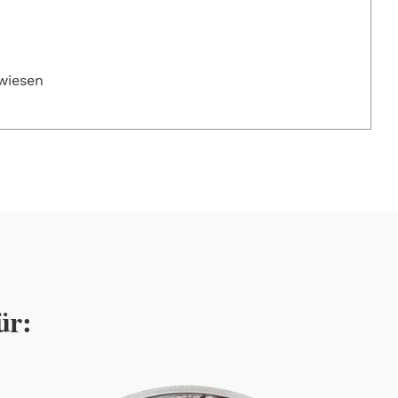
wiesen
ür: