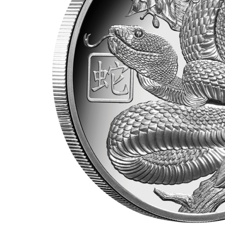
für Barren und Blister
Lupen
Münzkapseln
für Banknoten
Münzkoffer
Handschuhe
Münzboxen
Prüfgeräte / -säuren
Münzständer
Reinigung
Sammelalben
Sonstiges