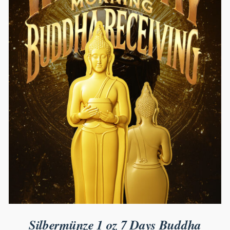
Silbermünze 1 oz 7 Days Buddha