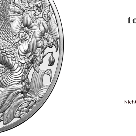
Titan
1 
Messing
Niob
Nickel
Aluminium
Nicht