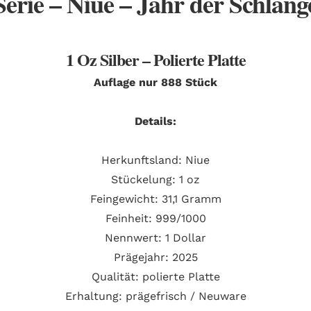
erie – Niue – Jahr der Schlang
1 Oz Silber – Polierte Platte
Auflage nur 888 Stück
Details:
Herkunftsland:
Niue
Stückelung:
1
oz
Feingewicht: 31,1 Gramm
Feinheit:
999/1000
Nennwert:
1
Dollar
Prägejahr:
2025
Qualität: polierte Platte
Erhaltung:
prägefrisch / Neuware