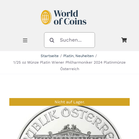
Zum
Inhalt
springen
SUCHE
NACH:
Toggle
Navigation
Startseite
Platin
Neuheiten
1/25 oz Münze Platin Wiener Philharmoniker 2024 Platinmünze
Shop
Österreich
Kategorien
Nicht auf Lager.
Neuheiten