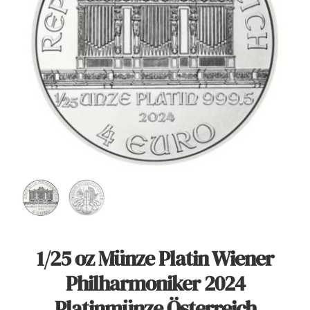
Angebote
Über Uns
Kontakt
Mein Konto
Warenkorb
1/25 oz Münze Platin Wiener
Philharmoniker 2024
Platinmünze Österreich