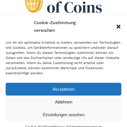
Cookie-Zustimmung
verwalten
Wir sind Mitglied im Händlerbund!
Um dir ein optimales Erlebnis zu bieten, verwenden wir Technologien
Der Händlerbund setzt sich für sicheren und
wie Cookies, um Geräteinformationen zu speichern und/oder darauf
zuzugreifen. Wenn du diesen Technologien zustimmst, können wir
erfolgreichen E-Commerce ein. Auch wir sind wie
Daten wie das Surfverhalten oder eindeutige IDs auf dieser Website
verarbeiten. Wenn du deine Zustimmung nicht erteilst oder
viele Onlineshops im Netz Mitglied im Händlerbund
zurückziehst, können bestimmte Merkmale und Funktionen
und unterstützen fairen Onlinehandel.
beeinträchtigt werden.
Akzeptieren
Ablehnen
© Copyright 2024 | World of Coins |
Impressum
|
Datenschutz
|
Cookie
Einstellungen ansehen
Richtlinie
|
AGB
|
Widerruf
|
Zahlung & Versand
|
Batteriehinweis
Cookie-Richtlinie
Privacy Statement
Impressum