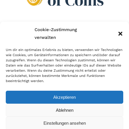
Wir sind Mitglied im Händlerbund!
Cookie-Zustimmung
verwalten
Der Händlerbund setzt sich für sicheren und
erfolgreichen E-Commerce ein. Auch wir sind wie
Um dir ein optimales Erlebnis zu bieten, verwenden wir Technologien
wie Cookies, um Geräteinformationen zu speichern und/oder darauf
viele Onlineshops im Netz Mitglied im Händlerbund
zuzugreifen. Wenn du diesen Technologien zustimmst, können wir
und unterstützen fairen Onlinehandel.
Daten wie das Surfverhalten oder eindeutige IDs auf dieser Website
verarbeiten. Wenn du deine Zustimmung nicht erteilst oder
zurückziehst, können bestimmte Merkmale und Funktionen
beeinträchtigt werden.
Akzeptieren
© Copyright 2026 | World of Coins |
Impressum
|
Datenschutz
|
Cookie
Ablehnen
Richtlinie
|
AGB
|
Widerruf
|
Zahlung & Versand
|
Batteriehinweis
Einstellungen ansehen