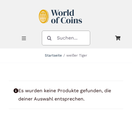
Zum
Inhalt
springen
SUCHE
NACH:
Toggle
Navigation
Startseite
weißer Tiger
Shop
Kategorien
Es wurden keine Produkte gefunden, die
deiner Auswahl entsprechen.
Neuheiten