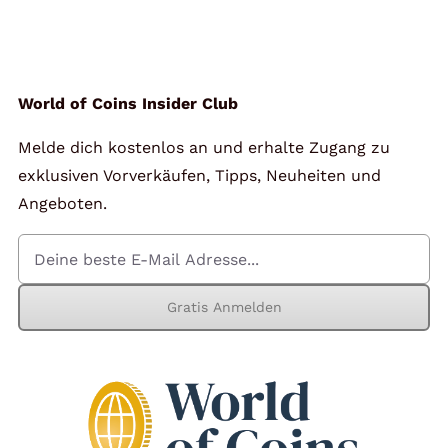
Angebote
Über Uns
World of Coins Insider Club
Melde dich kostenlos an und erhalte Zugang zu
Kontakt
exklusiven Vorverkäufen, Tipps, Neuheiten und
Angeboten.
Mein Konto
Gratis Anmelden
Warenkorb