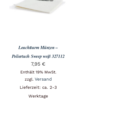
Angebote
Über Uns
Leuchtturm Münzen –
Kontakt
Poliertuch Sweep weiß 327112
7,95
€
Enthält 19% MwSt.
Mein Konto
Versand
zzgl.
Lieferzeit: ca. 2-3
Werktage
Warenkorb