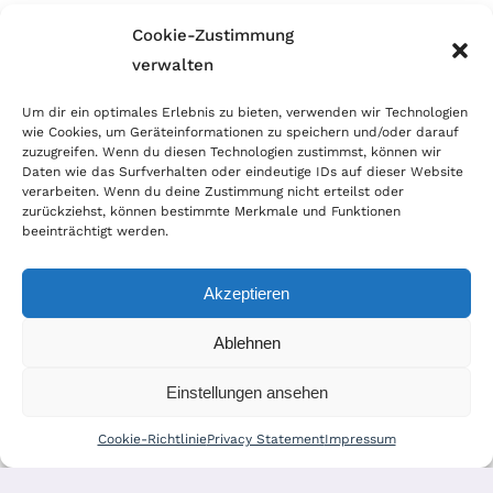
Cookie-Zustimmung
verwalten
Wir sind Mitglied im Händlerbund!
Um dir ein optimales Erlebnis zu bieten, verwenden wir Technologien
Der Händlerbund setzt sich für sicheren und
wie Cookies, um Geräteinformationen zu speichern und/oder darauf
zuzugreifen. Wenn du diesen Technologien zustimmst, können wir
erfolgreichen E-Commerce ein. Auch wir sind wie
Daten wie das Surfverhalten oder eindeutige IDs auf dieser Website
verarbeiten. Wenn du deine Zustimmung nicht erteilst oder
viele Onlineshops im Netz Mitglied im Händlerbund
zurückziehst, können bestimmte Merkmale und Funktionen
und unterstützen fairen Onlinehandel.
beeinträchtigt werden.
Akzeptieren
Ablehnen
© Copyright 2026 | World of Coins |
Impressum
|
Datenschutz
|
Cookie
Einstellungen ansehen
Richtlinie
|
AGB
|
Widerruf
|
Zahlung & Versand
|
Batteriehinweis
Cookie-Richtlinie
Privacy Statement
Impressum