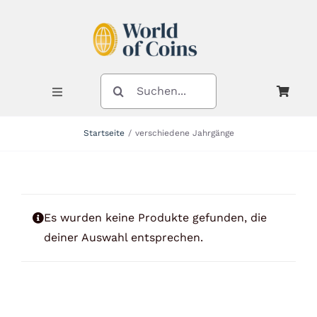
Zum
Inhalt
springen
SUCHE
NACH:
Toggle
Navigation
Startseite
verschiedene Jahrgänge
Shop
Kategorien
Es wurden keine Produkte gefunden, die
deiner Auswahl entsprechen.
Neuheiten