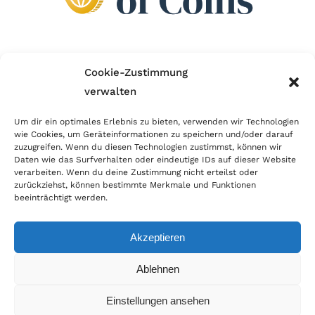
Wir sind Mitglied im Händlerbund!
Cookie-Zustimmung
verwalten
Der Händlerbund setzt sich für sicheren und
erfolgreichen E-Commerce ein. Auch wir sind wie
Um dir ein optimales Erlebnis zu bieten, verwenden wir Technologien
wie Cookies, um Geräteinformationen zu speichern und/oder darauf
viele Onlineshops im Netz Mitglied im Händlerbund
zuzugreifen. Wenn du diesen Technologien zustimmst, können wir
und unterstützen fairen Onlinehandel.
Daten wie das Surfverhalten oder eindeutige IDs auf dieser Website
verarbeiten. Wenn du deine Zustimmung nicht erteilst oder
zurückziehst, können bestimmte Merkmale und Funktionen
beeinträchtigt werden.
Akzeptieren
© Copyright 2026 | World of Coins |
Impressum
|
Datenschutz
|
Cookie
Ablehnen
Richtlinie
|
AGB
|
Widerruf
|
Zahlung & Versand
|
Batteriehinweis
Einstellungen ansehen