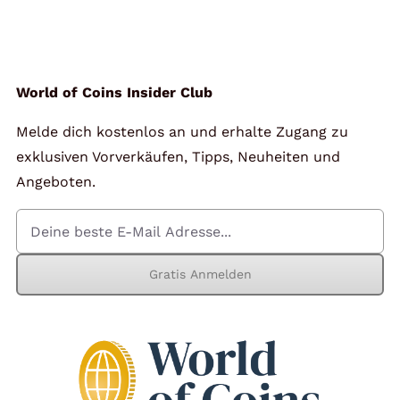
Angebote
Über Uns
World of Coins Insider Club
Melde dich kostenlos an und erhalte Zugang zu
Kontakt
exklusiven Vorverkäufen, Tipps, Neuheiten und
Angeboten.
Mein Konto
Gratis Anmelden
Warenkorb