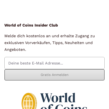
Angebote
Über Uns
World of Coins Insider Club
Melde dich kostenlos an und erhalte Zugang zu
Kontakt
exklusiven Vorverkäufen, Tipps, Neuheiten und
Angeboten.
Mein Konto
Gratis Anmelden
Warenkorb