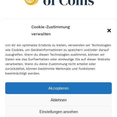
Wir sind Mitglied im Händlerbund!
Cookie-Zustimmung
verwalten
Der Händlerbund setzt sich für sicheren und
erfolgreichen E-Commerce ein. Auch wir sind wie
Um dir ein optimales Erlebnis zu bieten, verwenden wir Technologien
wie Cookies, um Geräteinformationen zu speichern und/oder darauf
viele Onlineshops im Netz Mitglied im Händlerbund
zuzugreifen. Wenn du diesen Technologien zustimmst, können wir
und unterstützen fairen Onlinehandel.
Daten wie das Surfverhalten oder eindeutige IDs auf dieser Website
verarbeiten. Wenn du deine Zustimmung nicht erteilst oder
zurückziehst, können bestimmte Merkmale und Funktionen
beeinträchtigt werden.
Akzeptieren
© Copyright 2026 | World of Coins |
Impressum
|
Datenschutz
|
Cookie
Ablehnen
Richtlinie
|
AGB
|
Widerruf
|
Zahlung & Versand
|
Batteriehinweis
Einstellungen ansehen