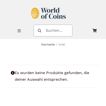
Zum
Inhalt
springen
SUCHE
NACH:
Toggle
Navigation
Startseite
Uriel
Shop
Kategorien
Es wurden keine Produkte gefunden, die
deiner Auswahl entsprechen.
Neuheiten