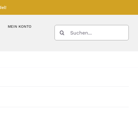
el!
MEIN KONTO
SUCHE
NACH:
Kupferbarren
Kupfermünzen
Feinunze – Größen
Feinunze – Größen
Gramm – Größen