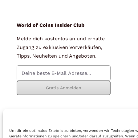
für Barren und Blister
Lupen
Münzkapseln
für Banknoten
World of Coins Insider Club
Melde dich kostenlos an und erhalte
Münzkoffer
Handschuhe
Zugang zu exklusiven Vorverkäufen,
Münzboxen
Prüfgeräte / -säuren
Tipps, Neuheiten und Angeboten.
Münzständer
Reinigung
Sammelalben
Sonstiges
Gratis Anmelden
© Copyright 2026 | World of Coins |
Impressum
|
Datenschutz
|
Cook
Um dir ein optimales Erlebnis zu bieten, verwenden wir Technologien 
Geräteinformationen zu speichern und/oder darauf zuzugreifen. Wenn 