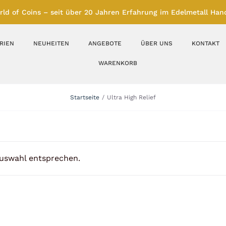
rld of Coins – seit über 20 Jahren Erfahrung im Edelmetall Hand
RIEN
NEUHEITEN
ANGEBOTE
ÜBER UNS
KONTAKT
WARENKORB
Silberbarren
Silbermünzen
Startseite
Ultra High Relief
Feinunze – Größen
Feinunze – Größen
1 oz
1 bis 50 g
Gramm – Größen
100 bis 1000 g
Auswahl entsprechen.
Farbmünzen
Münzbarren
Platin
Andere Metalle