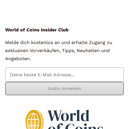
Angebote
Über Uns
World of Coins Insider Club
Melde dich kostenlos an und erhalte Zugang zu
Kontakt
exklusiven Vorverkäufen, Tipps, Neuheiten und
Angeboten.
Mein Konto
Gratis Anmelden
Warenkorb