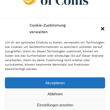
Wir sind Mitglied im Händlerbund!
Cookie-Zustimmung
verwalten
Der Händlerbund setzt sich für sicheren und
erfolgreichen E-Commerce ein. Auch wir sind wie
Um dir ein optimales Erlebnis zu bieten, verwenden wir Technologien
wie Cookies, um Geräteinformationen zu speichern und/oder darauf
viele Onlineshops im Netz Mitglied im Händlerbund
zuzugreifen. Wenn du diesen Technologien zustimmst, können wir
und unterstützen fairen Onlinehandel.
Daten wie das Surfverhalten oder eindeutige IDs auf dieser Website
verarbeiten. Wenn du deine Zustimmung nicht erteilst oder
zurückziehst, können bestimmte Merkmale und Funktionen
beeinträchtigt werden.
Akzeptieren
© Copyright 2026 | World of Coins |
Impressum
|
Datenschutz
|
Cookie
Ablehnen
Richtlinie
|
AGB
|
Widerruf
|
Zahlung & Versand
|
Batteriehinweis
Einstellungen ansehen