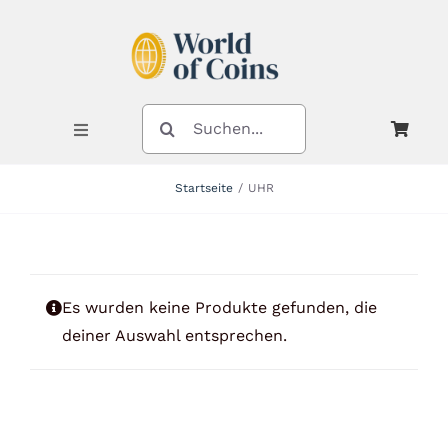
Zum
Inhalt
springen
SUCHE
NACH:
Toggle
Navigation
Startseite
UHR
Shop
Kategorien
Es wurden keine Produkte gefunden, die
deiner Auswahl entsprechen.
Neuheiten