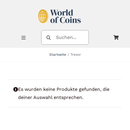
Zum
Inhalt
springen
SUCHE
NACH:
Toggle
Navigation
Startseite
Tresor
Shop
Kategorien
Es wurden keine Produkte gefunden, die
deiner Auswahl entsprechen.
Neuheiten