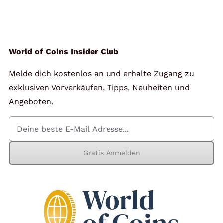
Angebote
Über Uns
World of Coins Insider Club
Melde dich kostenlos an und erhalte Zugang zu
Kontakt
exklusiven Vorverkäufen, Tipps, Neuheiten und
Angeboten.
Mein Konto
Gratis Anmelden
Warenkorb