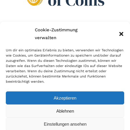
Wir sind Mitglied im Händlerbund!
Cookie-Zustimmung
verwalten
Der Händlerbund setzt sich für sicheren und
erfolgreichen E-Commerce ein. Auch wir sind wie
Um dir ein optimales Erlebnis zu bieten, verwenden wir Technologien
wie Cookies, um Geräteinformationen zu speichern und/oder darauf
viele Onlineshops im Netz Mitglied im Händlerbund
zuzugreifen. Wenn du diesen Technologien zustimmst, können wir
und unterstützen fairen Onlinehandel.
Daten wie das Surfverhalten oder eindeutige IDs auf dieser Website
verarbeiten. Wenn du deine Zustimmung nicht erteilst oder
zurückziehst, können bestimmte Merkmale und Funktionen
beeinträchtigt werden.
Akzeptieren
© Copyright 2026 | World of Coins |
Impressum
|
Datenschutz
|
Cookie
Ablehnen
Richtlinie
|
AGB
|
Widerruf
|
Zahlung & Versand
|
Batteriehinweis
Einstellungen ansehen