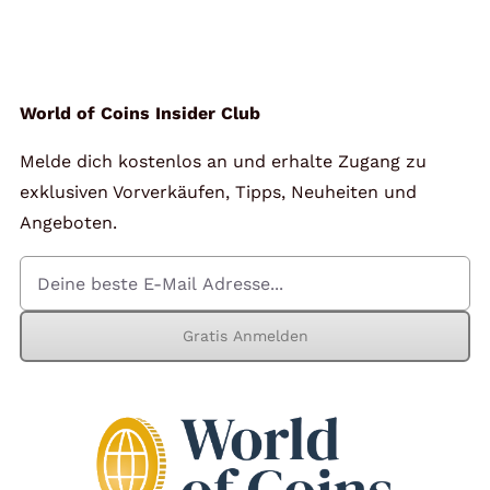
Angebote
Über Uns
World of Coins Insider Club
Melde dich kostenlos an und erhalte Zugang zu
Kontakt
exklusiven Vorverkäufen, Tipps, Neuheiten und
Angeboten.
Mein Konto
Gratis Anmelden
Warenkorb