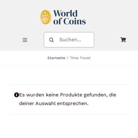
Zum
Inhalt
springen
SUCHE
NACH:
Toggle
Navigation
Startseite
Time Travel
Shop
Kategorien
Es wurden keine Produkte gefunden, die
deiner Auswahl entsprechen.
Neuheiten