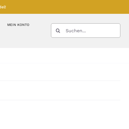
el!
MEIN KONTO
SUCHE
NACH:
Kupferbarren
Kupfermünzen
Feinunze – Größen
Feinunze – Größen
Gramm – Größen