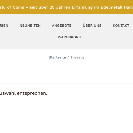
rld of Coins – seit über 20 Jahren Erfahrung im Edelmetall Hand
RIEN
NEUHEITEN
ANGEBOTE
ÜBER UNS
KONTAKT
WARENKORB
Silberbarren
Silbermünzen
Startseite
Theseus
Feinunze – Größen
Feinunze – Größen
1 oz
1 bis 50 g
Gramm – Größen
100 bis 1000 g
Auswahl entsprechen.
Farbmünzen
Münzbarren
Platin
Andere Metalle