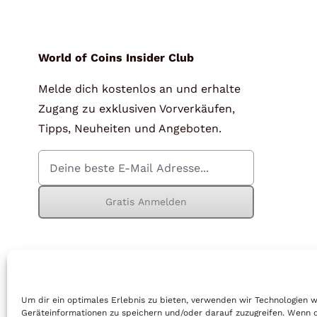
für Barren und Blister
Lupen
Münzkapseln
für Banknoten
World of Coins Insider Club
Melde dich kostenlos an und erhalte
Münzkoffer
Handschuhe
Zugang zu exklusiven Vorverkäufen,
Münzboxen
Prüfgeräte / -säuren
Tipps, Neuheiten und Angeboten.
Münzständer
Reinigung
Sammelalben
Sonstiges
Gratis Anmelden
© Copyright 2026 | World of Coins |
Impressum
|
Datenschutz
|
Cook
Um dir ein optimales Erlebnis zu bieten, verwenden wir Technologien 
Geräteinformationen zu speichern und/oder darauf zuzugreifen. Wenn 