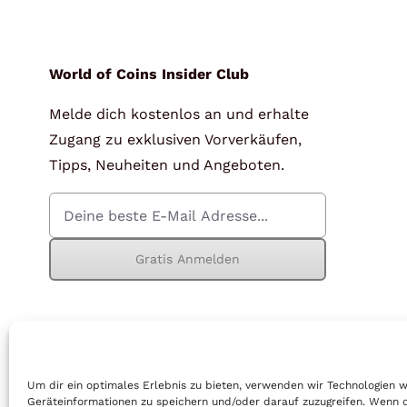
für Barren und Blister
Lupen
Münzkapseln
für Banknoten
World of Coins Insider Club
Melde dich kostenlos an und erhalte
Münzkoffer
Handschuhe
Zugang zu exklusiven Vorverkäufen,
Münzboxen
Prüfgeräte / -säuren
Tipps, Neuheiten und Angeboten.
Münzständer
Reinigung
Sammelalben
Sonstiges
Gratis Anmelden
© Copyright 2026 | World of Coins |
Impressum
|
Datenschutz
|
Cook
Um dir ein optimales Erlebnis zu bieten, verwenden wir Technologien 
Geräteinformationen zu speichern und/oder darauf zuzugreifen. Wenn 