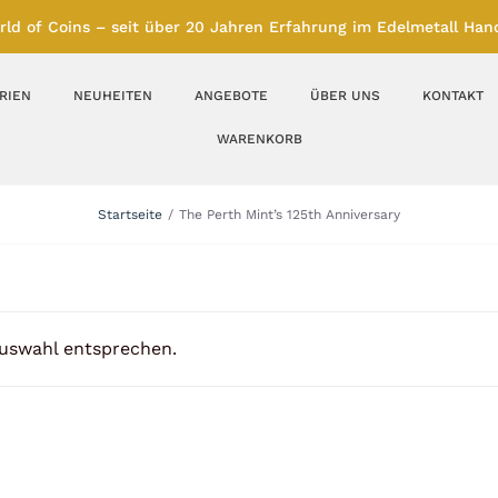
rld of Coins – seit über 20 Jahren Erfahrung im Edelmetall Hand
RIEN
NEUHEITEN
ANGEBOTE
ÜBER UNS
KONTAKT
WARENKORB
Silberbarren
Silbermünzen
Startseite
The Perth Mint’s 125th Anniversary
Feinunze – Größen
Feinunze – Größen
1 oz
1 bis 50 g
Gramm – Größen
100 bis 1000 g
Auswahl entsprechen.
Farbmünzen
Münzbarren
Platin
Andere Metalle