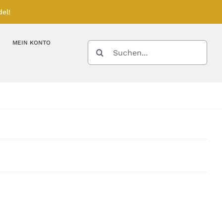
el!
MEIN KONTO
SUCHE
NACH:
Kupferbarren
Kupfermünzen
Feinunze – Größen
Feinunze – Größen
Gramm – Größen