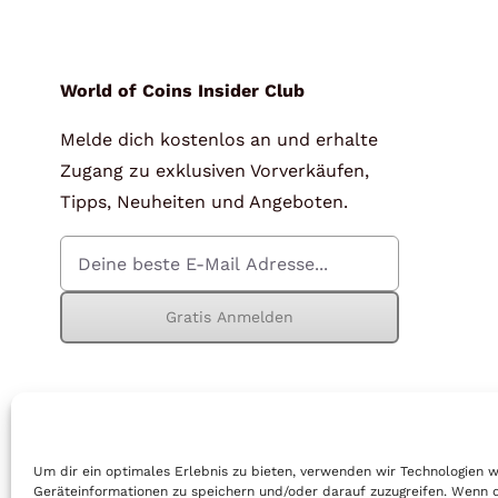
für Barren und Blister
Lupen
Münzkapseln
für Banknoten
World of Coins Insider Club
Melde dich kostenlos an und erhalte
Münzkoffer
Handschuhe
Zugang zu exklusiven Vorverkäufen,
Münzboxen
Prüfgeräte / -säuren
Tipps, Neuheiten und Angeboten.
Münzständer
Reinigung
Sammelalben
Sonstiges
Gratis Anmelden
© Copyright 2026 | World of Coins |
Impressum
|
Datenschutz
|
Cook
Um dir ein optimales Erlebnis zu bieten, verwenden wir Technologien 
Geräteinformationen zu speichern und/oder darauf zuzugreifen. Wenn 