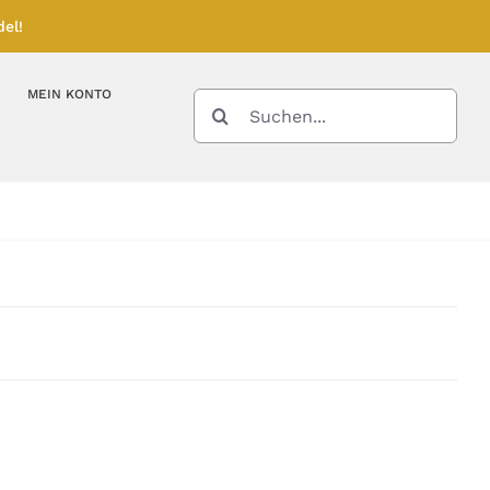
el!
MEIN KONTO
SUCHE
NACH:
Kupferbarren
Kupfermünzen
Feinunze – Größen
Feinunze – Größen
Gramm – Größen