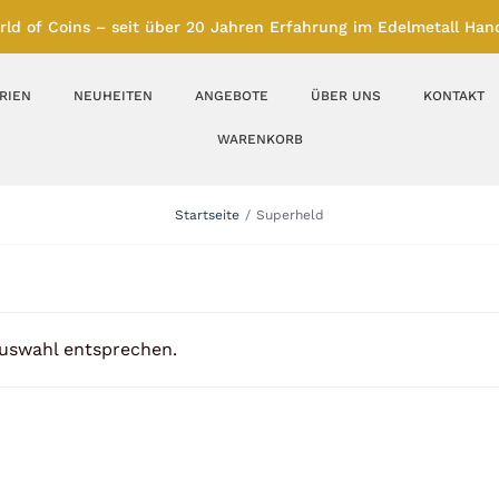
rld of Coins – seit über 20 Jahren Erfahrung im Edelmetall Hand
RIEN
NEUHEITEN
ANGEBOTE
ÜBER UNS
KONTAKT
WARENKORB
Silberbarren
Silbermünzen
Startseite
Superheld
Feinunze – Größen
Feinunze – Größen
1 oz
1 bis 50 g
Gramm – Größen
100 bis 1000 g
Auswahl entsprechen.
Farbmünzen
Münzbarren
Platin
Andere Metalle