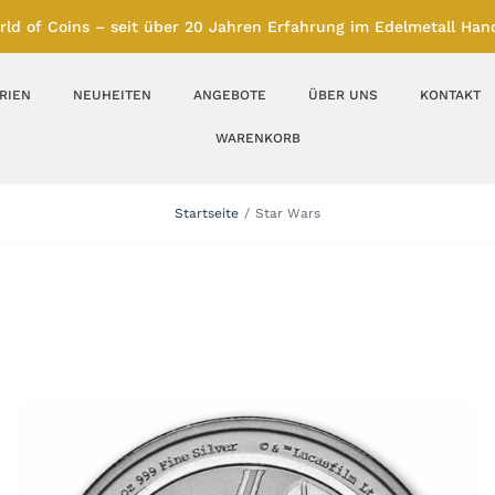
rld of Coins – seit über 20 Jahren Erfahrung im Edelmetall Hand
RIEN
NEUHEITEN
ANGEBOTE
ÜBER UNS
KONTAKT
WARENKORB
Silberbarren
Silbermünzen
Startseite
Star Wars
Feinunze – Größen
Feinunze – Größen
1 oz
1 bis 50 g
Gramm – Größen
100 bis 1000 g
Farbmünzen
Münzbarren
Platin
Andere Metalle