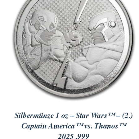
für Barren und Blister
Lupen
Münzkapseln
für Banknoten
Münzkoffer
Handschuhe
Münzboxen
Prüfgeräte / -säuren
Münzständer
Reinigung
Sammelalben
Sonstiges
Silbermünze 1 oz – Star Wars™ – (2.)
Captain America™ vs. Thanos™
2025 .999