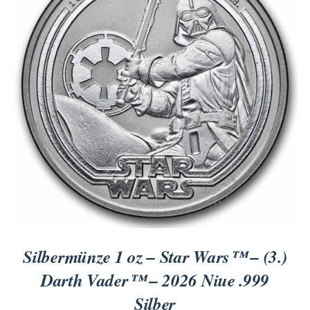
Titan
Messing
Niob
Nickel
Aluminium
Silbermünze 1 oz – Star Wars™ – (3.)
Darth Vader™ – 2026 Niue .999
Silber