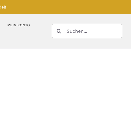
el!
MEIN KONTO
SUCHE
NACH:
Kupferbarren
Kupfermünzen
Feinunze – Größen
Feinunze – Größen
Gramm – Größen