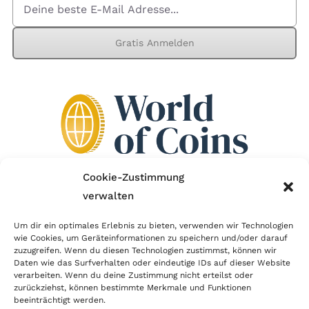
Gratis Anmelden
Cookie-Zustimmung
verwalten
Wir sind Mitglied im Händlerbund!
Um dir ein optimales Erlebnis zu bieten, verwenden wir Technologien
Der Händlerbund setzt sich für sicheren und
wie Cookies, um Geräteinformationen zu speichern und/oder darauf
zuzugreifen. Wenn du diesen Technologien zustimmst, können wir
erfolgreichen E-Commerce ein. Auch wir sind wie
Daten wie das Surfverhalten oder eindeutige IDs auf dieser Website
verarbeiten. Wenn du deine Zustimmung nicht erteilst oder
viele Onlineshops im Netz Mitglied im Händlerbund
zurückziehst, können bestimmte Merkmale und Funktionen
und unterstützen fairen Onlinehandel.
beeinträchtigt werden.