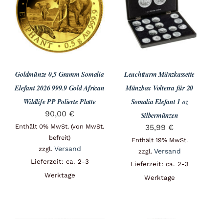
Angebote
Über Uns
Goldmünze 0,5 Gramm Somalia
Leuchtturm Münzkassette
Kontakt
Elefant 2026 999.9 Gold African
Münzbox Volterra für 20
Wildlife PP Polierte Platte
Somalia Elefant 1 oz
90,00
€
Silbermünzen
Mein Konto
Enthält 0% MwSt. (von MwSt.
35,99
€
befreit)
Enthält 19% MwSt.
Versand
zzgl.
Versand
zzgl.
Lieferzeit: ca. 2-3
Warenkorb
Lieferzeit: ca. 2-3
Werktage
Werktage