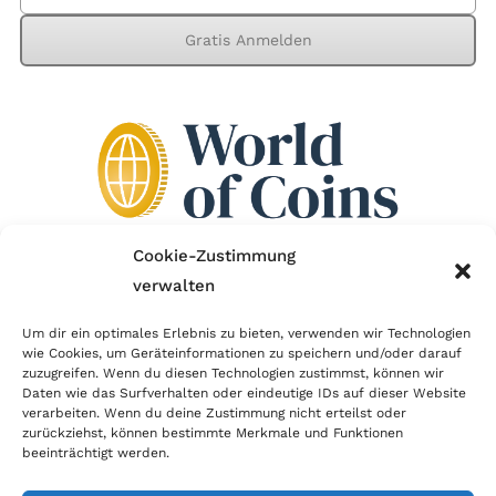
Gratis Anmelden
Cookie-Zustimmung
verwalten
Wir sind Mitglied im Händlerbund!
Um dir ein optimales Erlebnis zu bieten, verwenden wir Technologien
Der Händlerbund setzt sich für sicheren und
wie Cookies, um Geräteinformationen zu speichern und/oder darauf
zuzugreifen. Wenn du diesen Technologien zustimmst, können wir
erfolgreichen E-Commerce ein. Auch wir sind wie
Daten wie das Surfverhalten oder eindeutige IDs auf dieser Website
verarbeiten. Wenn du deine Zustimmung nicht erteilst oder
viele Onlineshops im Netz Mitglied im Händlerbund
zurückziehst, können bestimmte Merkmale und Funktionen
und unterstützen fairen Onlinehandel.
beeinträchtigt werden.