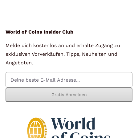
Angebote
Über Uns
World of Coins Insider Club
Melde dich kostenlos an und erhalte Zugang zu
Kontakt
exklusiven Vorverkäufen, Tipps, Neuheiten und
Angeboten.
Mein Konto
Gratis Anmelden
Warenkorb