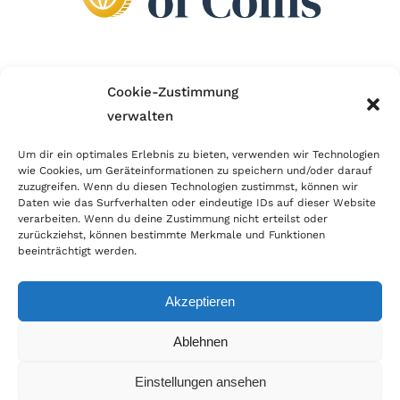
Wir sind Mitglied im Händlerbund!
Cookie-Zustimmung
verwalten
Der Händlerbund setzt sich für sicheren und
erfolgreichen E-Commerce ein. Auch wir sind wie
Um dir ein optimales Erlebnis zu bieten, verwenden wir Technologien
wie Cookies, um Geräteinformationen zu speichern und/oder darauf
viele Onlineshops im Netz Mitglied im Händlerbund
zuzugreifen. Wenn du diesen Technologien zustimmst, können wir
und unterstützen fairen Onlinehandel.
Daten wie das Surfverhalten oder eindeutige IDs auf dieser Website
verarbeiten. Wenn du deine Zustimmung nicht erteilst oder
zurückziehst, können bestimmte Merkmale und Funktionen
beeinträchtigt werden.
Akzeptieren
© Copyright 2026 | World of Coins |
Impressum
|
Datenschutz
|
Cookie
Ablehnen
Richtlinie
|
AGB
|
Widerruf
|
Zahlung & Versand
|
Batteriehinweis
Einstellungen ansehen