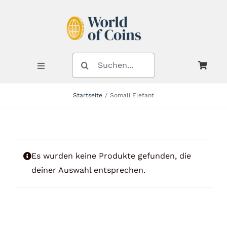
Zum
Inhalt
springen
SUCHE
NACH:
Toggle
Navigation
Startseite
Somali Elefant
Shop
Kategorien
Es wurden keine Produkte gefunden, die
deiner Auswahl entsprechen.
Neuheiten