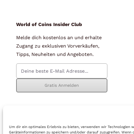
für Barren und Blister
Lupen
Münzkapseln
für Banknoten
World of Coins Insider Club
Melde dich kostenlos an und erhalte
Münzkoffer
Handschuhe
Zugang zu exklusiven Vorverkäufen,
Münzboxen
Prüfgeräte / -säuren
Tipps, Neuheiten und Angeboten.
Münzständer
Reinigung
Sammelalben
Sonstiges
Gratis Anmelden
© Copyright 2026 | World of Coins |
Impressum
|
Datenschutz
|
Cook
Um dir ein optimales Erlebnis zu bieten, verwenden wir Technologien 
Geräteinformationen zu speichern und/oder darauf zuzugreifen. Wenn 