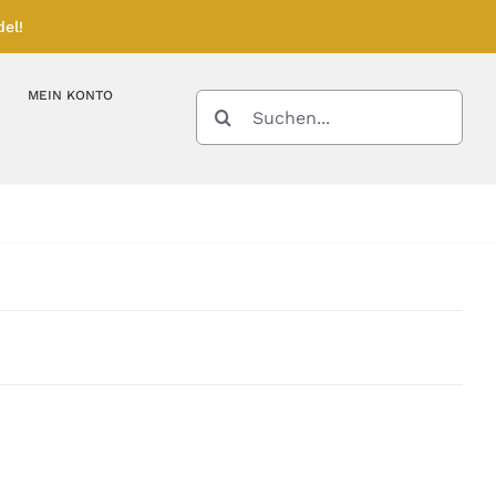
el!
MEIN KONTO
SUCHE
NACH:
Kupferbarren
Kupfermünzen
Feinunze – Größen
Feinunze – Größen
Gramm – Größen