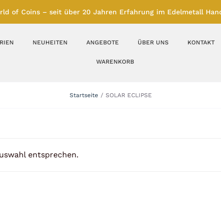
rld of Coins – seit über 20 Jahren Erfahrung im Edelmetall Hand
RIEN
NEUHEITEN
ANGEBOTE
ÜBER UNS
KONTAKT
WARENKORB
Silberbarren
Silbermünzen
Startseite
SOLAR ECLIPSE
Feinunze – Größen
Feinunze – Größen
1 oz
1 bis 50 g
Gramm – Größen
100 bis 1000 g
Auswahl entsprechen.
Farbmünzen
Münzbarren
Platin
Andere Metalle