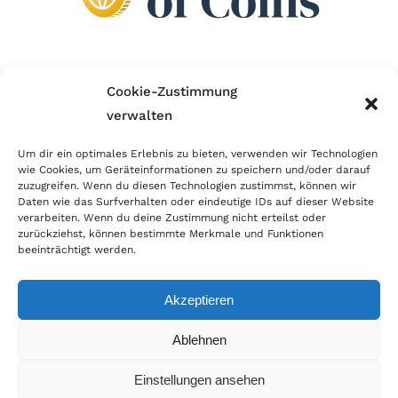
Wir sind Mitglied im Händlerbund!
Cookie-Zustimmung
verwalten
Der Händlerbund setzt sich für sicheren und
erfolgreichen E-Commerce ein. Auch wir sind wie
Um dir ein optimales Erlebnis zu bieten, verwenden wir Technologien
wie Cookies, um Geräteinformationen zu speichern und/oder darauf
viele Onlineshops im Netz Mitglied im Händlerbund
zuzugreifen. Wenn du diesen Technologien zustimmst, können wir
und unterstützen fairen Onlinehandel.
Daten wie das Surfverhalten oder eindeutige IDs auf dieser Website
verarbeiten. Wenn du deine Zustimmung nicht erteilst oder
zurückziehst, können bestimmte Merkmale und Funktionen
beeinträchtigt werden.
Akzeptieren
© Copyright 2026 | World of Coins |
Impressum
|
Datenschutz
|
Cookie
Ablehnen
Richtlinie
|
AGB
|
Widerruf
|
Zahlung & Versand
|
Batteriehinweis
Einstellungen ansehen