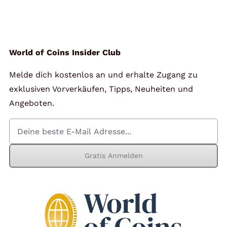
Angebote
Über Uns
World of Coins Insider Club
Melde dich kostenlos an und erhalte Zugang zu
Kontakt
exklusiven Vorverkäufen, Tipps, Neuheiten und
Angeboten.
Mein Konto
Gratis Anmelden
Warenkorb