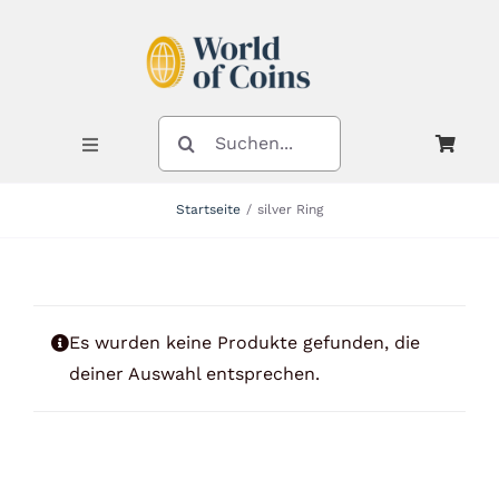
Zum
Inhalt
springen
SUCHE
NACH:
Toggle
Navigation
Startseite
silver Ring
Shop
Kategorien
Es wurden keine Produkte gefunden, die
deiner Auswahl entsprechen.
Neuheiten