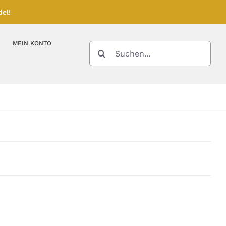
el!
MEIN KONTO
SUCHE
NACH:
Kupferbarren
Kupfermünzen
Feinunze – Größen
Feinunze – Größen
Gramm – Größen