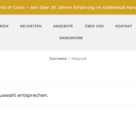
rld of Coins – seit über 20 Jahren Erfahrung im Edelmetall Hand
RIEN
NEUHEITEN
ANGEBOTE
ÜBER UNS
KONTAKT
WARENKORB
Silberbarren
Silbermünzen
Startseite
Silkpunk
Feinunze – Größen
Feinunze – Größen
1 oz
1 bis 50 g
Gramm – Größen
100 bis 1000 g
Auswahl entsprechen.
Farbmünzen
Münzbarren
Platin
Andere Metalle