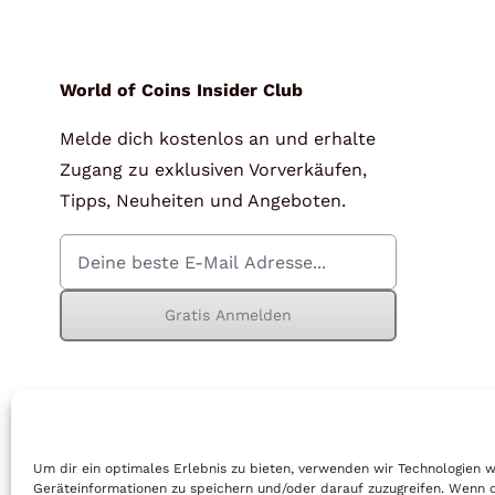
für Barren und Blister
Lupen
Münzkapseln
für Banknoten
World of Coins Insider Club
Melde dich kostenlos an und erhalte
Münzkoffer
Handschuhe
Zugang zu exklusiven Vorverkäufen,
Münzboxen
Prüfgeräte / -säuren
Tipps, Neuheiten und Angeboten.
Münzständer
Reinigung
Sammelalben
Sonstiges
Gratis Anmelden
© Copyright 2026 | World of Coins |
Impressum
|
Datenschutz
|
Cook
Um dir ein optimales Erlebnis zu bieten, verwenden wir Technologien 
Geräteinformationen zu speichern und/oder darauf zuzugreifen. Wenn 