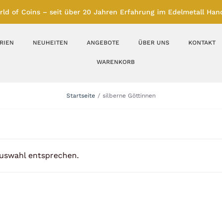
rld of Coins – seit über 20 Jahren Erfahrung im Edelmetall Hand
RIEN
NEUHEITEN
ANGEBOTE
ÜBER UNS
KONTAKT
WARENKORB
Silberbarren
Silbermünzen
Startseite
silberne Göttinnen
Feinunze – Größen
Feinunze – Größen
1 oz
1 bis 50 g
Gramm – Größen
100 bis 1000 g
Auswahl entsprechen.
Farbmünzen
Münzbarren
Platin
Andere Metalle