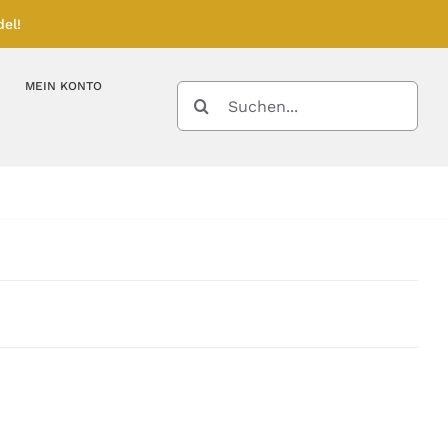
el!
MEIN KONTO
SUCHE
NACH:
Kupferbarren
Kupfermünzen
Feinunze – Größen
Feinunze – Größen
Gramm – Größen