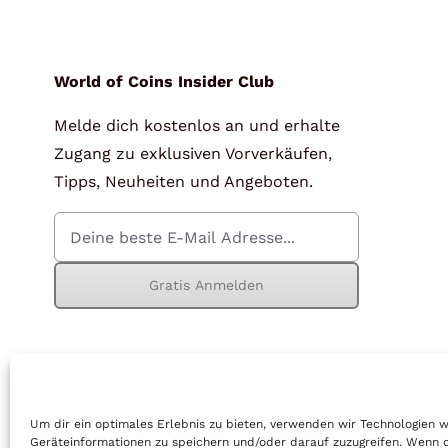
für Barren und Blister
Lupen
Münzkapseln
für Banknoten
World of Coins Insider Club
Melde dich kostenlos an und erhalte
Münzkoffer
Handschuhe
Zugang zu exklusiven Vorverkäufen,
Münzboxen
Prüfgeräte / -säuren
Tipps, Neuheiten und Angeboten.
Münzständer
Reinigung
Sammelalben
Sonstiges
Gratis Anmelden
© Copyright 2026 | World of Coins |
Impressum
|
Datenschutz
|
Cook
Um dir ein optimales Erlebnis zu bieten, verwenden wir Technologien 
Geräteinformationen zu speichern und/oder darauf zuzugreifen. Wenn 