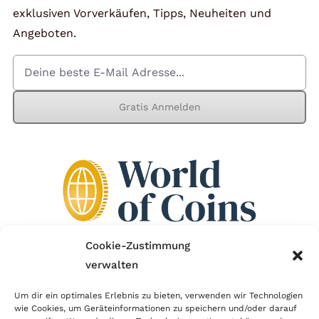
exklusiven Vorverkäufen, Tipps, Neuheiten und
Angeboten.
Gratis Anmelden
Cookie-Zustimmung
verwalten
Wir sind Mitglied im Händlerbund!
Um dir ein optimales Erlebnis zu bieten, verwenden wir Technologien
Der Händlerbund setzt sich für sicheren und
wie Cookies, um Geräteinformationen zu speichern und/oder darauf