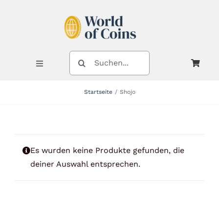
Zum
Inhalt
springen
SUCHE
NACH:
Toggle
Navigation
Startseite
Shojo
Shop
Kategorien
Es wurden keine Produkte gefunden, die
deiner Auswahl entsprechen.
Neuheiten