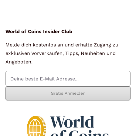
Angebote
Über Uns
World of Coins Insider Club
Melde dich kostenlos an und erhalte Zugang zu
Kontakt
exklusiven Vorverkäufen, Tipps, Neuheiten und
Angeboten.
Mein Konto
Gratis Anmelden
Warenkorb