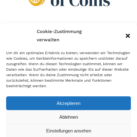
Wir sind Mitglied im Händlerbund!
Cookie-Zustimmung
verwalten
Der Händlerbund setzt sich für sicheren und
erfolgreichen E-Commerce ein. Auch wir sind wie
Um dir ein optimales Erlebnis zu bieten, verwenden wir Technologien
wie Cookies, um Geräteinformationen zu speichern und/oder darauf
viele Onlineshops im Netz Mitglied im Händlerbund
zuzugreifen. Wenn du diesen Technologien zustimmst, können wir
und unterstützen fairen Onlinehandel.
Daten wie das Surfverhalten oder eindeutige IDs auf dieser Website
verarbeiten. Wenn du deine Zustimmung nicht erteilst oder
zurückziehst, können bestimmte Merkmale und Funktionen
beeinträchtigt werden.
Akzeptieren
© Copyright 2026 | World of Coins |
Impressum
|
Datenschutz
|
Cookie
Ablehnen
Richtlinie
|
AGB
|
Widerruf
|
Zahlung & Versand
|
Batteriehinweis
Einstellungen ansehen