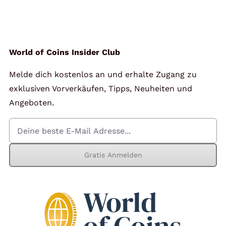
Angebote
Über Uns
World of Coins Insider Club
Melde dich kostenlos an und erhalte Zugang zu
Kontakt
exklusiven Vorverkäufen, Tipps, Neuheiten und
Angeboten.
Mein Konto
Gratis Anmelden
Warenkorb