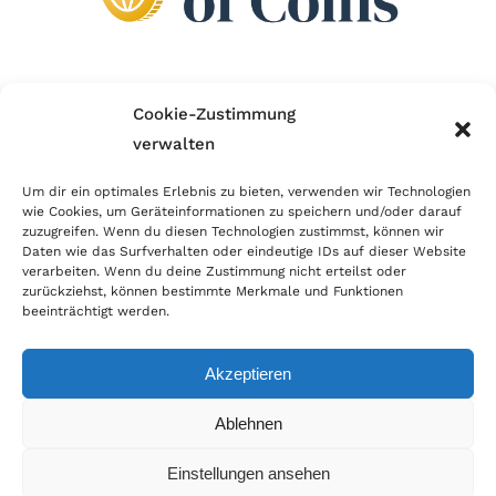
Wir sind Mitglied im Händlerbund!
Cookie-Zustimmung
verwalten
Der Händlerbund setzt sich für sicheren und
erfolgreichen E-Commerce ein. Auch wir sind wie
Um dir ein optimales Erlebnis zu bieten, verwenden wir Technologien
wie Cookies, um Geräteinformationen zu speichern und/oder darauf
viele Onlineshops im Netz Mitglied im Händlerbund
zuzugreifen. Wenn du diesen Technologien zustimmst, können wir
und unterstützen fairen Onlinehandel.
Daten wie das Surfverhalten oder eindeutige IDs auf dieser Website
verarbeiten. Wenn du deine Zustimmung nicht erteilst oder
zurückziehst, können bestimmte Merkmale und Funktionen
beeinträchtigt werden.
Akzeptieren
© Copyright 2026 | World of Coins |
Impressum
|
Datenschutz
|
Cookie
Ablehnen
Richtlinie
|
AGB
|
Widerruf
|
Zahlung & Versand
|
Batteriehinweis
Einstellungen ansehen