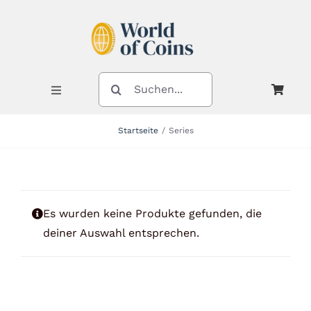
Zum
Inhalt
springen
SUCHE
NACH:
Toggle
Navigation
Startseite
Series
Shop
Kategorien
Es wurden keine Produkte gefunden, die
deiner Auswahl entsprechen.
Neuheiten