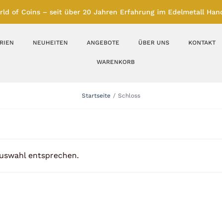
rld of Coins – seit über 20 Jahren Erfahrung im Edelmetall Hand
RIEN
NEUHEITEN
ANGEBOTE
ÜBER UNS
KONTAKT
WARENKORB
Silberbarren
Silbermünzen
Startseite
Schloss
Feinunze – Größen
Feinunze – Größen
1 oz
1 bis 50 g
Gramm – Größen
100 bis 1000 g
Auswahl entsprechen.
Farbmünzen
Münzbarren
Platin
Andere Metalle