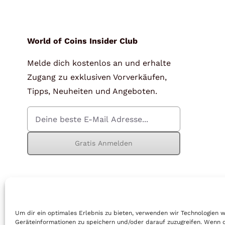
für Barren und Blister
Lupen
Münzkapseln
für Banknoten
World of Coins Insider Club
Melde dich kostenlos an und erhalte
Münzkoffer
Handschuhe
Zugang zu exklusiven Vorverkäufen,
Münzboxen
Prüfgeräte / -säuren
Tipps, Neuheiten und Angeboten.
Münzständer
Reinigung
Sammelalben
Sonstiges
Gratis Anmelden
© Copyright 2026 | World of Coins |
Impressum
|
Datenschutz
|
Cook
Um dir ein optimales Erlebnis zu bieten, verwenden wir Technologien 
Geräteinformationen zu speichern und/oder darauf zuzugreifen. Wenn 