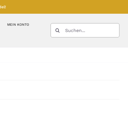
el!
MEIN KONTO
SUCHE
NACH:
Kupferbarren
Kupfermünzen
Feinunze – Größen
Feinunze – Größen
Gramm – Größen