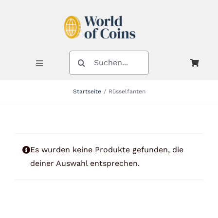
Zum
Inhalt
springen
SUCHE
NACH:
Toggle
Navigation
Startseite
Rüsselfanten
Shop
Kategorien
Es wurden keine Produkte gefunden, die
deiner Auswahl entsprechen.
Neuheiten