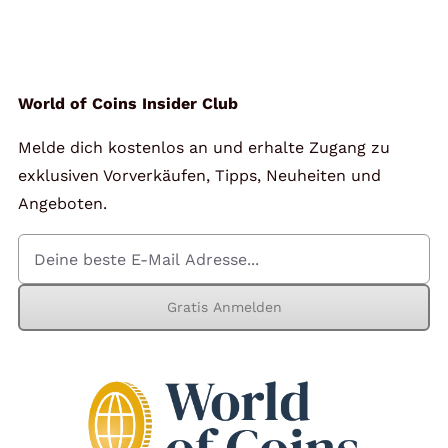
Angebote
Über Uns
World of Coins Insider Club
Melde dich kostenlos an und erhalte Zugang zu
Kontakt
exklusiven Vorverkäufen, Tipps, Neuheiten und
Angeboten.
Mein Konto
Gratis Anmelden
Warenkorb