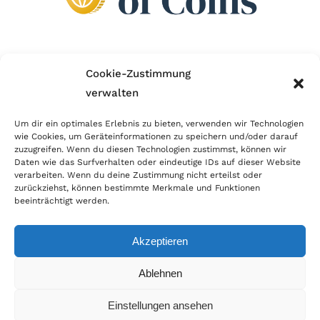
Wir sind Mitglied im Händlerbund!
Cookie-Zustimmung
verwalten
Der Händlerbund setzt sich für sicheren und
erfolgreichen E-Commerce ein. Auch wir sind wie
Um dir ein optimales Erlebnis zu bieten, verwenden wir Technologien
wie Cookies, um Geräteinformationen zu speichern und/oder darauf
viele Onlineshops im Netz Mitglied im Händlerbund
zuzugreifen. Wenn du diesen Technologien zustimmst, können wir
und unterstützen fairen Onlinehandel.
Daten wie das Surfverhalten oder eindeutige IDs auf dieser Website
verarbeiten. Wenn du deine Zustimmung nicht erteilst oder
zurückziehst, können bestimmte Merkmale und Funktionen
beeinträchtigt werden.
Akzeptieren
© Copyright 2026 | World of Coins |
Impressum
|
Datenschutz
|
Cookie
Ablehnen
Richtlinie
|
AGB
|
Widerruf
|
Zahlung & Versand
|
Batteriehinweis
Einstellungen ansehen