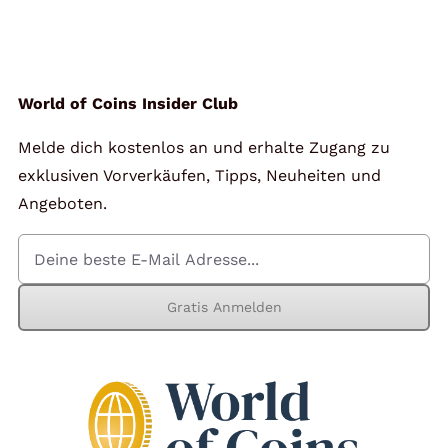
Angebote
Über Uns
World of Coins Insider Club
Melde dich kostenlos an und erhalte Zugang zu
Kontakt
exklusiven Vorverkäufen, Tipps, Neuheiten und
Angeboten.
Mein Konto
Gratis Anmelden
Warenkorb