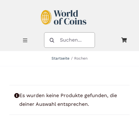
Zum
Inhalt
springen
SUCHE
NACH:
Toggle
Navigation
Startseite
Rochen
Shop
Kategorien
Es wurden keine Produkte gefunden, die
deiner Auswahl entsprechen.
Neuheiten