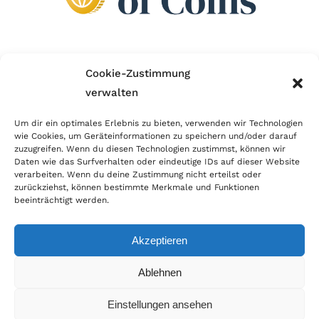
Wir sind Mitglied im Händlerbund!
Cookie-Zustimmung
verwalten
Der Händlerbund setzt sich für sicheren und
erfolgreichen E-Commerce ein. Auch wir sind wie
Um dir ein optimales Erlebnis zu bieten, verwenden wir Technologien
wie Cookies, um Geräteinformationen zu speichern und/oder darauf
viele Onlineshops im Netz Mitglied im Händlerbund
zuzugreifen. Wenn du diesen Technologien zustimmst, können wir
und unterstützen fairen Onlinehandel.
Daten wie das Surfverhalten oder eindeutige IDs auf dieser Website
verarbeiten. Wenn du deine Zustimmung nicht erteilst oder
zurückziehst, können bestimmte Merkmale und Funktionen
beeinträchtigt werden.
Akzeptieren
© Copyright 2026 | World of Coins |
Impressum
|
Datenschutz
|
Cookie
Ablehnen
Richtlinie
|
AGB
|
Widerruf
|
Zahlung & Versand
|
Batteriehinweis
Einstellungen ansehen