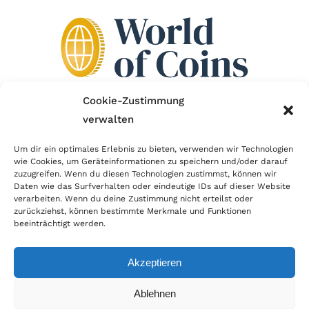
Cookie-Zustimmung
verwalten
Wir sind Mitglied im Händlerbund!
Um dir ein optimales Erlebnis zu bieten, verwenden wir Technologien
Der Händlerbund setzt sich für sicheren und
wie Cookies, um Geräteinformationen zu speichern und/oder darauf
zuzugreifen. Wenn du diesen Technologien zustimmst, können wir
erfolgreichen E-Commerce ein. Auch wir sind wie
Daten wie das Surfverhalten oder eindeutige IDs auf dieser Website
verarbeiten. Wenn du deine Zustimmung nicht erteilst oder
viele Onlineshops im Netz Mitglied im Händlerbund
zurückziehst, können bestimmte Merkmale und Funktionen
und unterstützen fairen Onlinehandel.
beeinträchtigt werden.
Akzeptieren
Ablehnen