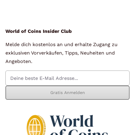
Angebote
Über Uns
World of Coins Insider Club
Melde dich kostenlos an und erhalte Zugang zu
Kontakt
exklusiven Vorverkäufen, Tipps, Neuheiten und
Angeboten.
Mein Konto
Gratis Anmelden
Warenkorb