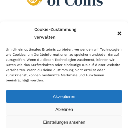
Wir sind Mitglied im Händlerbund!
Cookie-Zustimmung
verwalten
Der Händlerbund setzt sich für sicheren und
erfolgreichen E-Commerce ein. Auch wir sind wie
Um dir ein optimales Erlebnis zu bieten, verwenden wir Technologien
wie Cookies, um Geräteinformationen zu speichern und/oder darauf
viele Onlineshops im Netz Mitglied im Händlerbund
zuzugreifen. Wenn du diesen Technologien zustimmst, können wir
und unterstützen fairen Onlinehandel.
Daten wie das Surfverhalten oder eindeutige IDs auf dieser Website
verarbeiten. Wenn du deine Zustimmung nicht erteilst oder
zurückziehst, können bestimmte Merkmale und Funktionen
beeinträchtigt werden.
Akzeptieren
© Copyright 2026 | World of Coins |
Impressum
|
Datenschutz
|
Cookie
Ablehnen
Richtlinie
|
AGB
|
Widerruf
|
Zahlung & Versand
|
Batteriehinweis
Einstellungen ansehen