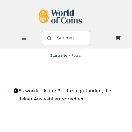
Zum
Inhalt
springen
SUCHE
NACH:
Toggle
Navigation
Startseite
Pulsar
Shop
Kategorien
Es wurden keine Produkte gefunden, die
deiner Auswahl entsprechen.
Neuheiten