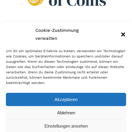
Wir sind Mitglied im Händlerbund!
Cookie-Zustimmung
verwalten
Der Händlerbund setzt sich für sicheren und
erfolgreichen E-Commerce ein. Auch wir sind wie
Um dir ein optimales Erlebnis zu bieten, verwenden wir Technologien
wie Cookies, um Geräteinformationen zu speichern und/oder darauf
viele Onlineshops im Netz Mitglied im Händlerbund
zuzugreifen. Wenn du diesen Technologien zustimmst, können wir
und unterstützen fairen Onlinehandel.
Daten wie das Surfverhalten oder eindeutige IDs auf dieser Website
verarbeiten. Wenn du deine Zustimmung nicht erteilst oder
zurückziehst, können bestimmte Merkmale und Funktionen
beeinträchtigt werden.
Akzeptieren
© Copyright 2026 | World of Coins |
Impressum
|
Datenschutz
|
Cookie
Ablehnen
Richtlinie
|
AGB
|
Widerruf
|
Zahlung & Versand
|
Batteriehinweis
Einstellungen ansehen