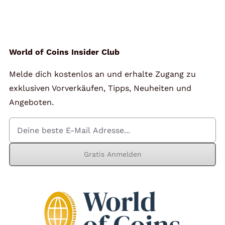
Angebote
Über Uns
World of Coins Insider Club
Melde dich kostenlos an und erhalte Zugang zu
Kontakt
exklusiven Vorverkäufen, Tipps, Neuheiten und
Angeboten.
Mein Konto
Gratis Anmelden
Warenkorb