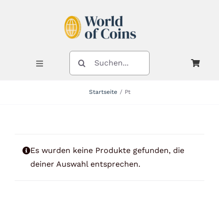
Zum
Inhalt
springen
SUCHE
NACH:
Toggle
Navigation
Startseite
Pt
Shop
Kategorien
Es wurden keine Produkte gefunden, die
deiner Auswahl entsprechen.
Neuheiten