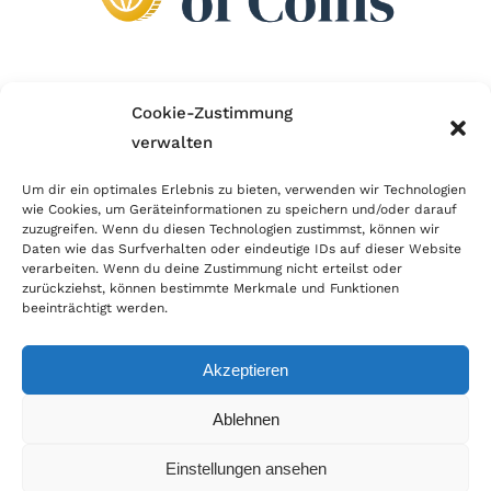
Wir sind Mitglied im Händlerbund!
Cookie-Zustimmung
verwalten
Der Händlerbund setzt sich für sicheren und
erfolgreichen E-Commerce ein. Auch wir sind wie
Um dir ein optimales Erlebnis zu bieten, verwenden wir Technologien
wie Cookies, um Geräteinformationen zu speichern und/oder darauf
viele Onlineshops im Netz Mitglied im Händlerbund
zuzugreifen. Wenn du diesen Technologien zustimmst, können wir
und unterstützen fairen Onlinehandel.
Daten wie das Surfverhalten oder eindeutige IDs auf dieser Website
verarbeiten. Wenn du deine Zustimmung nicht erteilst oder
zurückziehst, können bestimmte Merkmale und Funktionen
beeinträchtigt werden.
Akzeptieren
© Copyright 2026 | World of Coins |
Impressum
|
Datenschutz
|
Cookie
Ablehnen
Richtlinie
|
AGB
|
Widerruf
|
Zahlung & Versand
|
Batteriehinweis
Einstellungen ansehen