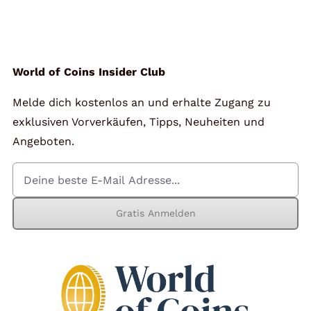
Angebote
Über Uns
World of Coins Insider Club
Melde dich kostenlos an und erhalte Zugang zu
Kontakt
exklusiven Vorverkäufen, Tipps, Neuheiten und
Angeboten.
Mein Konto
Gratis Anmelden
Warenkorb