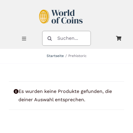
Zum
Inhalt
springen
SUCHE
NACH:
Toggle
Navigation
Startseite
Prehistoric
Shop
Kategorien
Es wurden keine Produkte gefunden, die
deiner Auswahl entsprechen.
Neuheiten