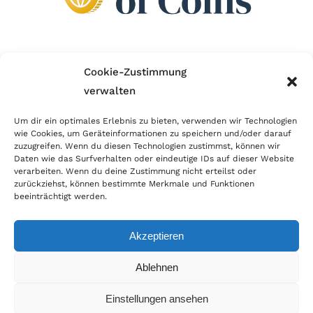
Wir sind Mitglied im Händlerbund!
Cookie-Zustimmung
verwalten
Der Händlerbund setzt sich für sicheren und
erfolgreichen E-Commerce ein. Auch wir sind wie
Um dir ein optimales Erlebnis zu bieten, verwenden wir Technologien
wie Cookies, um Geräteinformationen zu speichern und/oder darauf
viele Onlineshops im Netz Mitglied im Händlerbund
zuzugreifen. Wenn du diesen Technologien zustimmst, können wir
und unterstützen fairen Onlinehandel.
Daten wie das Surfverhalten oder eindeutige IDs auf dieser Website
verarbeiten. Wenn du deine Zustimmung nicht erteilst oder
zurückziehst, können bestimmte Merkmale und Funktionen
beeinträchtigt werden.
Akzeptieren
© Copyright 2026 | World of Coins |
Impressum
|
Datenschutz
|
Cookie
Ablehnen
Richtlinie
|
AGB
|
Widerruf
|
Zahlung & Versand
|
Batteriehinweis
Einstellungen ansehen