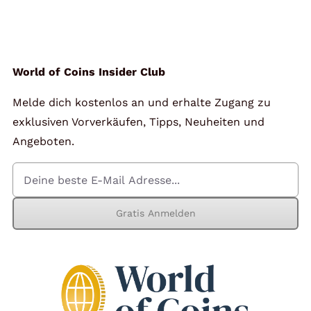
Angebote
Über Uns
World of Coins Insider Club
Melde dich kostenlos an und erhalte Zugang zu
Kontakt
exklusiven Vorverkäufen, Tipps, Neuheiten und
Angeboten.
Mein Konto
Gratis Anmelden
Warenkorb