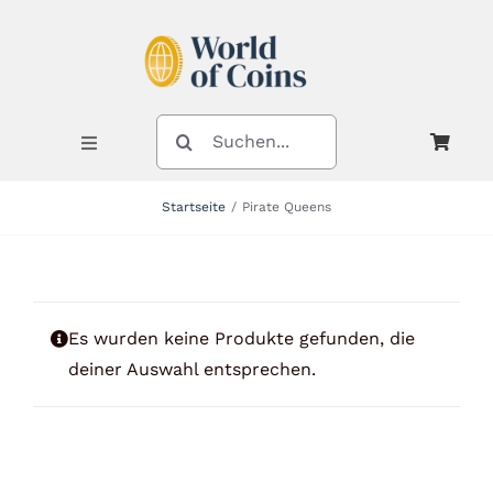
Zum
Inhalt
springen
SUCHE
NACH:
Toggle
Navigation
Startseite
Pirate Queens
Shop
Kategorien
Es wurden keine Produkte gefunden, die
deiner Auswahl entsprechen.
Neuheiten