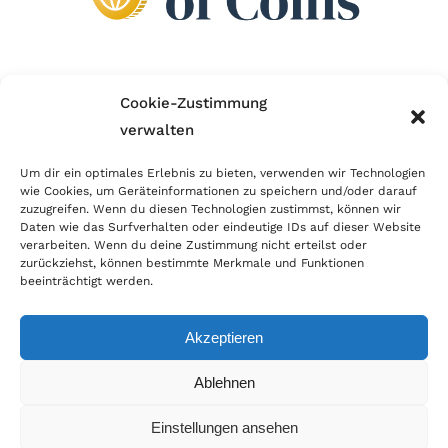
Wir sind Mitglied im Händlerbund!
Cookie-Zustimmung
verwalten
Der Händlerbund setzt sich für sicheren und
erfolgreichen E-Commerce ein. Auch wir sind wie
Um dir ein optimales Erlebnis zu bieten, verwenden wir Technologien
wie Cookies, um Geräteinformationen zu speichern und/oder darauf
viele Onlineshops im Netz Mitglied im Händlerbund
zuzugreifen. Wenn du diesen Technologien zustimmst, können wir
und unterstützen fairen Onlinehandel.
Daten wie das Surfverhalten oder eindeutige IDs auf dieser Website
verarbeiten. Wenn du deine Zustimmung nicht erteilst oder
zurückziehst, können bestimmte Merkmale und Funktionen
beeinträchtigt werden.
Akzeptieren
© Copyright 2026 | World of Coins |
Impressum
|
Datenschutz
|
Cookie
Ablehnen
Richtlinie
|
AGB
|
Widerruf
|
Zahlung & Versand
|
Batteriehinweis
Einstellungen ansehen