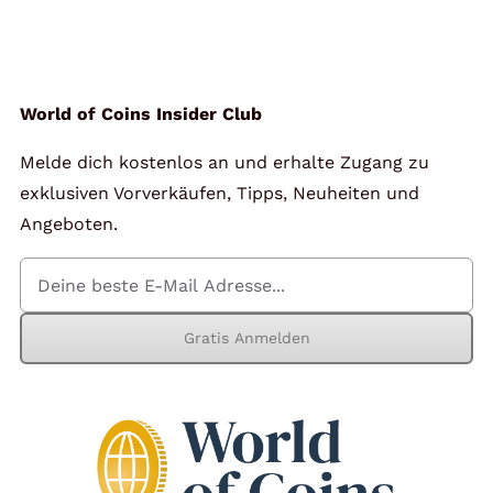
Angebote
Über Uns
World of Coins Insider Club
Melde dich kostenlos an und erhalte Zugang zu
Kontakt
exklusiven Vorverkäufen, Tipps, Neuheiten und
Angeboten.
Mein Konto
Gratis Anmelden
Warenkorb