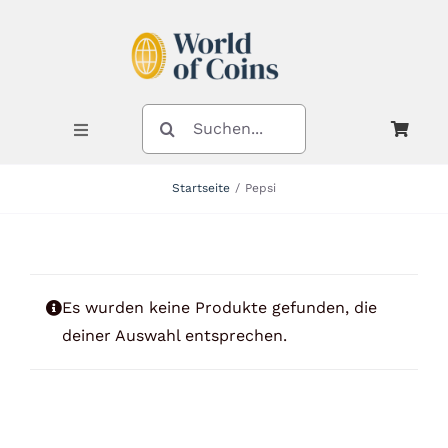
Zum
Inhalt
springen
SUCHE
NACH:
Toggle
Navigation
Startseite
Pepsi
Shop
Kategorien
Es wurden keine Produkte gefunden, die
deiner Auswahl entsprechen.
Neuheiten