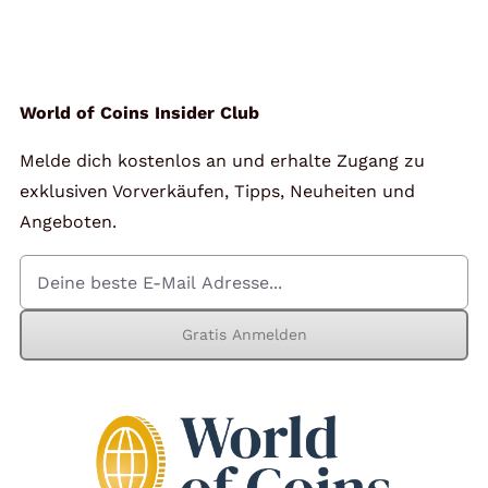
Angebote
Über Uns
World of Coins Insider Club
Melde dich kostenlos an und erhalte Zugang zu
Kontakt
exklusiven Vorverkäufen, Tipps, Neuheiten und
Angeboten.
Mein Konto
Gratis Anmelden
Warenkorb