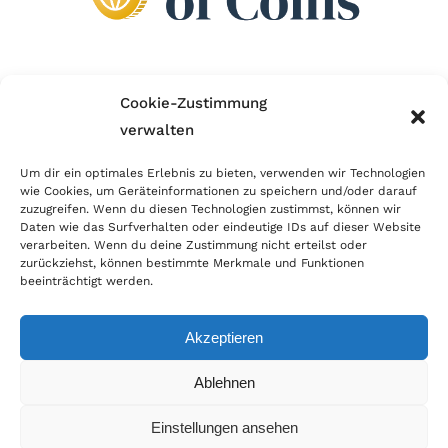
Wir sind Mitglied im Händlerbund!
Cookie-Zustimmung
verwalten
Der Händlerbund setzt sich für sicheren und
erfolgreichen E-Commerce ein. Auch wir sind wie
Um dir ein optimales Erlebnis zu bieten, verwenden wir Technologien
wie Cookies, um Geräteinformationen zu speichern und/oder darauf
viele Onlineshops im Netz Mitglied im Händlerbund
zuzugreifen. Wenn du diesen Technologien zustimmst, können wir
und unterstützen fairen Onlinehandel.
Daten wie das Surfverhalten oder eindeutige IDs auf dieser Website
verarbeiten. Wenn du deine Zustimmung nicht erteilst oder
zurückziehst, können bestimmte Merkmale und Funktionen
beeinträchtigt werden.
Akzeptieren
© Copyright 2026 | World of Coins |
Impressum
|
Datenschutz
|
Cookie
Ablehnen
Richtlinie
|
AGB
|
Widerruf
|
Zahlung & Versand
|
Batteriehinweis
Einstellungen ansehen