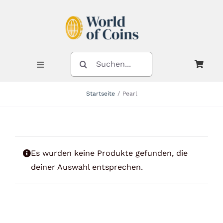
Zum
Inhalt
springen
SUCHE
NACH:
Toggle
Navigation
Startseite
Pearl
Shop
Kategorien
Es wurden keine Produkte gefunden, die
deiner Auswahl entsprechen.
Neuheiten