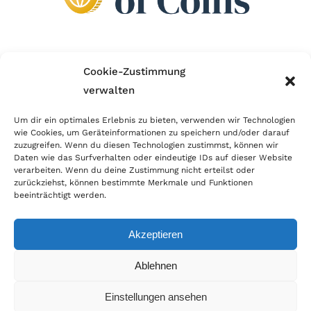
Wir sind Mitglied im Händlerbund!
Cookie-Zustimmung
verwalten
Der Händlerbund setzt sich für sicheren und
erfolgreichen E-Commerce ein. Auch wir sind wie
Um dir ein optimales Erlebnis zu bieten, verwenden wir Technologien
wie Cookies, um Geräteinformationen zu speichern und/oder darauf
viele Onlineshops im Netz Mitglied im Händlerbund
zuzugreifen. Wenn du diesen Technologien zustimmst, können wir
und unterstützen fairen Onlinehandel.
Daten wie das Surfverhalten oder eindeutige IDs auf dieser Website
verarbeiten. Wenn du deine Zustimmung nicht erteilst oder
zurückziehst, können bestimmte Merkmale und Funktionen
beeinträchtigt werden.
Akzeptieren
© Copyright 2026 | World of Coins |
Impressum
|
Datenschutz
|
Cookie
Ablehnen
Richtlinie
|
AGB
|
Widerruf
|
Zahlung & Versand
|
Batteriehinweis
Einstellungen ansehen