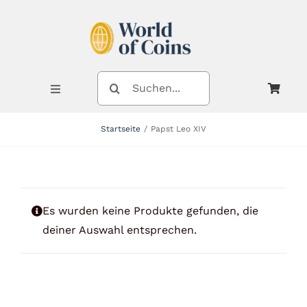
Zum
Inhalt
springen
SUCHE
NACH:
Toggle
Navigation
Startseite
Papst Leo XIV
Shop
Kategorien
Es wurden keine Produkte gefunden, die
deiner Auswahl entsprechen.
Neuheiten