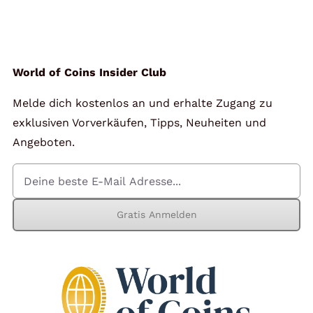
Angebote
Über Uns
World of Coins Insider Club
Melde dich kostenlos an und erhalte Zugang zu
Kontakt
exklusiven Vorverkäufen, Tipps, Neuheiten und
Angeboten.
Mein Konto
Gratis Anmelden
Warenkorb