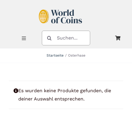
Zum
Inhalt
springen
SUCHE
NACH:
Toggle
Navigation
Startseite
Osterhase
Shop
Kategorien
Es wurden keine Produkte gefunden, die
deiner Auswahl entsprechen.
Neuheiten