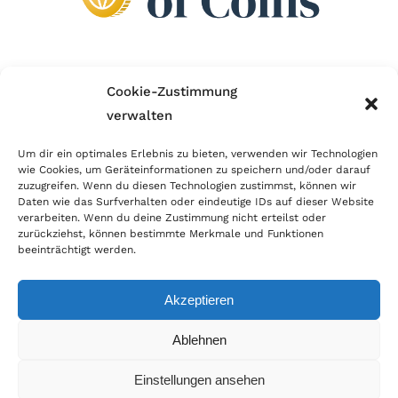
Wir sind Mitglied im Händlerbund!
Cookie-Zustimmung
verwalten
Der Händlerbund setzt sich für sicheren und
erfolgreichen E-Commerce ein. Auch wir sind wie
Um dir ein optimales Erlebnis zu bieten, verwenden wir Technologien
wie Cookies, um Geräteinformationen zu speichern und/oder darauf
viele Onlineshops im Netz Mitglied im Händlerbund
zuzugreifen. Wenn du diesen Technologien zustimmst, können wir
und unterstützen fairen Onlinehandel.
Daten wie das Surfverhalten oder eindeutige IDs auf dieser Website
verarbeiten. Wenn du deine Zustimmung nicht erteilst oder
zurückziehst, können bestimmte Merkmale und Funktionen
beeinträchtigt werden.
Akzeptieren
© Copyright 2026 | World of Coins |
Impressum
|
Datenschutz
|
Cookie
Ablehnen
Richtlinie
|
AGB
|
Widerruf
|
Zahlung & Versand
|
Batteriehinweis
Einstellungen ansehen