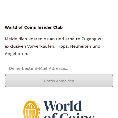
Angebote
Über Uns
World of Coins Insider Club
Melde dich kostenlos an und erhalte Zugang zu
Kontakt
exklusiven Vorverkäufen, Tipps, Neuheiten und
Angeboten.
Mein Konto
Gratis Anmelden
Warenkorb