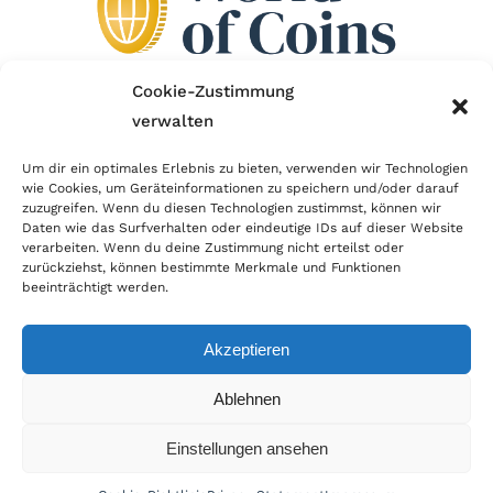
Cookie-Zustimmung
verwalten
Wir sind Mitglied im Händlerbund!
Um dir ein optimales Erlebnis zu bieten, verwenden wir Technologien
Der Händlerbund setzt sich für sicheren und
wie Cookies, um Geräteinformationen zu speichern und/oder darauf
zuzugreifen. Wenn du diesen Technologien zustimmst, können wir
erfolgreichen E-Commerce ein. Auch wir sind wie
Daten wie das Surfverhalten oder eindeutige IDs auf dieser Website
verarbeiten. Wenn du deine Zustimmung nicht erteilst oder
viele Onlineshops im Netz Mitglied im Händlerbund
zurückziehst, können bestimmte Merkmale und Funktionen
und unterstützen fairen Onlinehandel.
beeinträchtigt werden.
Akzeptieren
Ablehnen
© Copyright 2026 | World of Coins |
Impressum
|
Datenschutz
|
Cookie
Einstellungen ansehen
Richtlinie
|
AGB
|
Widerruf
|
Zahlung & Versand
|
Batteriehinweis