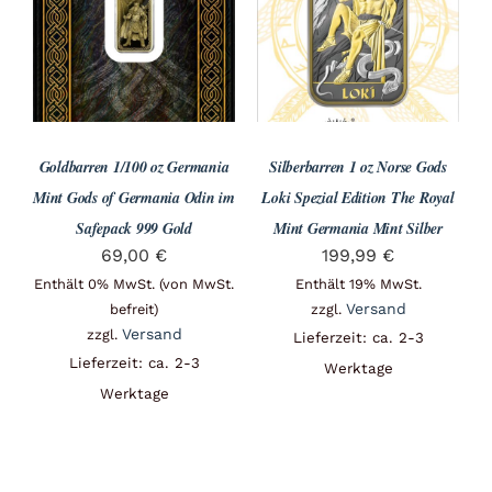
Angebote
Über Uns
Goldbarren 1/100 oz Germania
Silberbarren 1 oz Norse Gods
Kontakt
Mint Gods of Germania Odin im
Loki Spezial Edition The Royal
Safepack 999 Gold
Mint Germania Mint Silber
69,00
€
199,99
€
Mein Konto
Enthält 0% MwSt. (von MwSt.
Enthält 19% MwSt.
Versand
befreit)
zzgl.
Versand
zzgl.
Lieferzeit: ca. 2-3
Lieferzeit: ca. 2-3
Warenkorb
Werktage
Werktage