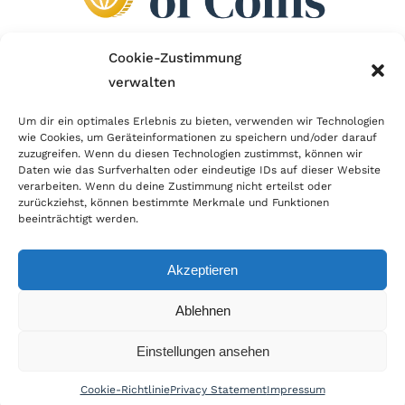
Cookie-Zustimmung
verwalten
Wir sind Mitglied im Händlerbund!
Um dir ein optimales Erlebnis zu bieten, verwenden wir Technologien
Der Händlerbund setzt sich für sicheren und
wie Cookies, um Geräteinformationen zu speichern und/oder darauf
zuzugreifen. Wenn du diesen Technologien zustimmst, können wir
erfolgreichen E-Commerce ein. Auch wir sind wie
Daten wie das Surfverhalten oder eindeutige IDs auf dieser Website
viele Onlineshops im Netz Mitglied im Händlerbund
verarbeiten. Wenn du deine Zustimmung nicht erteilst oder
zurückziehst, können bestimmte Merkmale und Funktionen
und unterstützen fairen Onlinehandel.
beeinträchtigt werden.
Akzeptieren
© Copyright 2021 | World of Coins |
Impressum
|
Datenschutz
|
Cookie
Ablehnen
Richtlinie
|
AGB
|
Widerruf
|
Zahlung & Versand
|
Batteriehinweis
Einstellungen ansehen
Cookie-Richtlinie
Privacy Statement
Impressum