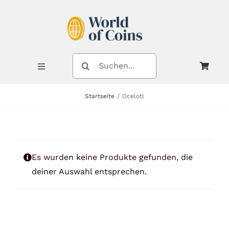
Zum
Inhalt
springen
SUCHE
NACH:
Toggle
Navigation
Startseite
Ocelotl
Shop
Kategorien
Es wurden keine Produkte gefunden, die
deiner Auswahl entsprechen.
Neuheiten