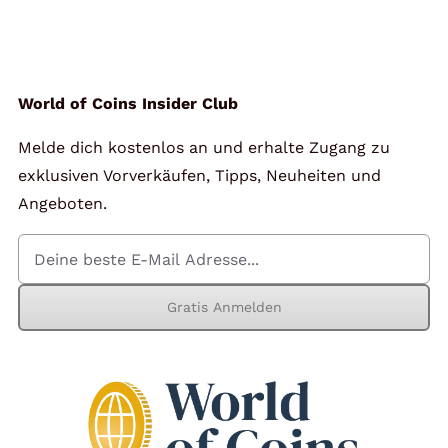
Angebote
Über Uns
World of Coins Insider Club
Melde dich kostenlos an und erhalte Zugang zu
Kontakt
exklusiven Vorverkäufen, Tipps, Neuheiten und
Angeboten.
Mein Konto
Gratis Anmelden
Warenkorb