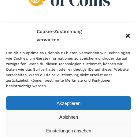
Wir sind Mitglied im Händlerbund!
Cookie-Zustimmung
verwalten
Der Händlerbund setzt sich für sicheren und
erfolgreichen E-Commerce ein. Auch wir sind wie
Um dir ein optimales Erlebnis zu bieten, verwenden wir Technologien
wie Cookies, um Geräteinformationen zu speichern und/oder darauf
viele Onlineshops im Netz Mitglied im Händlerbund
zuzugreifen. Wenn du diesen Technologien zustimmst, können wir
und unterstützen fairen Onlinehandel.
Daten wie das Surfverhalten oder eindeutige IDs auf dieser Website
verarbeiten. Wenn du deine Zustimmung nicht erteilst oder
zurückziehst, können bestimmte Merkmale und Funktionen
beeinträchtigt werden.
Akzeptieren
© Copyright 2026 | World of Coins |
Impressum
|
Datenschutz
|
Cookie
Ablehnen
Richtlinie
|
AGB
|
Widerruf
|
Zahlung & Versand
|
Batteriehinweis
Einstellungen ansehen