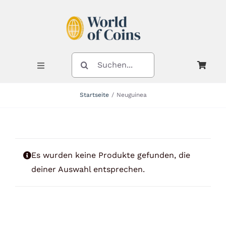
Zum
Inhalt
springen
SUCHE
NACH:
Toggle
Navigation
Startseite
Neuguinea
Shop
Kategorien
Es wurden keine Produkte gefunden, die
deiner Auswahl entsprechen.
Neuheiten