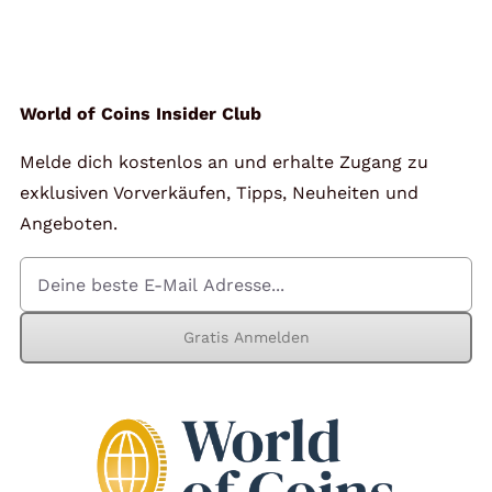
Angebote
Über Uns
World of Coins Insider Club
Melde dich kostenlos an und erhalte Zugang zu
Kontakt
exklusiven Vorverkäufen, Tipps, Neuheiten und
Angeboten.
Mein Konto
Gratis Anmelden
Warenkorb