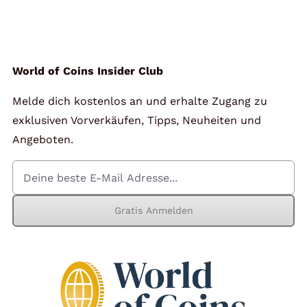
Angebote
Über Uns
World of Coins Insider Club
Melde dich kostenlos an und erhalte Zugang zu
Kontakt
exklusiven Vorverkäufen, Tipps, Neuheiten und
Angeboten.
Mein Konto
Gratis Anmelden
Warenkorb