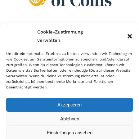
Wir sind Mitglied im Händlerbund!
Cookie-Zustimmung
verwalten
Der Händlerbund setzt sich für sicheren und
erfolgreichen E-Commerce ein. Auch wir sind wie
Um dir ein optimales Erlebnis zu bieten, verwenden wir Technologien
wie Cookies, um Geräteinformationen zu speichern und/oder darauf
viele Onlineshops im Netz Mitglied im Händlerbund
zuzugreifen. Wenn du diesen Technologien zustimmst, können wir
und unterstützen fairen Onlinehandel.
Daten wie das Surfverhalten oder eindeutige IDs auf dieser Website
verarbeiten. Wenn du deine Zustimmung nicht erteilst oder
zurückziehst, können bestimmte Merkmale und Funktionen
beeinträchtigt werden.
Akzeptieren
© Copyright 2026 | World of Coins |
Impressum
|
Datenschutz
|
Cookie
Ablehnen
Richtlinie
|
AGB
|
Widerruf
|
Zahlung & Versand
|
Batteriehinweis
Einstellungen ansehen