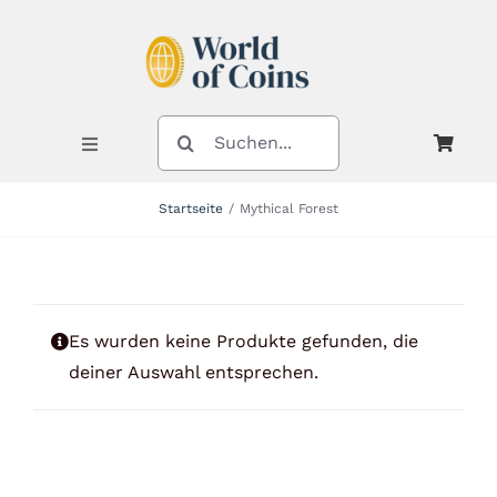
Zum
Inhalt
springen
SUCHE
NACH:
Toggle
Navigation
Startseite
Mythical Forest
Shop
Kategorien
Es wurden keine Produkte gefunden, die
deiner Auswahl entsprechen.
Neuheiten