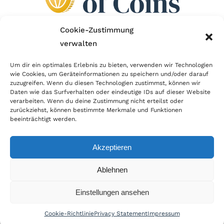
Cookie-Zustimmung
verwalten
Wir sind Mitglied im Händlerbund!
Um dir ein optimales Erlebnis zu bieten, verwenden wir Technologien
Der Händlerbund setzt sich für sicheren und
wie Cookies, um Geräteinformationen zu speichern und/oder darauf
zuzugreifen. Wenn du diesen Technologien zustimmst, können wir
erfolgreichen E-Commerce ein. Auch wir sind wie
Daten wie das Surfverhalten oder eindeutige IDs auf dieser Website
verarbeiten. Wenn du deine Zustimmung nicht erteilst oder
viele Onlineshops im Netz Mitglied im Händlerbund
zurückziehst, können bestimmte Merkmale und Funktionen
und unterstützen fairen Onlinehandel.
beeinträchtigt werden.
Akzeptieren
Ablehnen
© Copyright 2026 | World of Coins |
Impressum
|
Datenschutz
|
Cookie
Einstellungen ansehen
Richtlinie
|
AGB
|
Widerruf
|
Zahlung & Versand
|
Batteriehinweis
Cookie-Richtlinie
Privacy Statement
Impressum