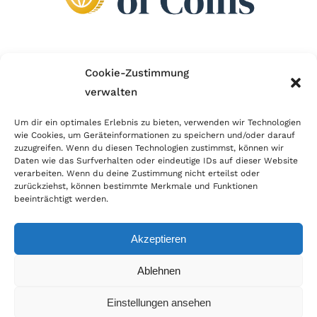
Wir sind Mitglied im Händlerbund!
Cookie-Zustimmung
verwalten
Der Händlerbund setzt sich für sicheren und
erfolgreichen E-Commerce ein. Auch wir sind wie
Um dir ein optimales Erlebnis zu bieten, verwenden wir Technologien
wie Cookies, um Geräteinformationen zu speichern und/oder darauf
viele Onlineshops im Netz Mitglied im Händlerbund
zuzugreifen. Wenn du diesen Technologien zustimmst, können wir
und unterstützen fairen Onlinehandel.
Daten wie das Surfverhalten oder eindeutige IDs auf dieser Website
verarbeiten. Wenn du deine Zustimmung nicht erteilst oder
zurückziehst, können bestimmte Merkmale und Funktionen
beeinträchtigt werden.
Akzeptieren
© Copyright 2026 | World of Coins |
Impressum
|
Datenschutz
|
Cookie
Ablehnen
Richtlinie
|
AGB
|
Widerruf
|
Zahlung & Versand
|
Batteriehinweis
Einstellungen ansehen