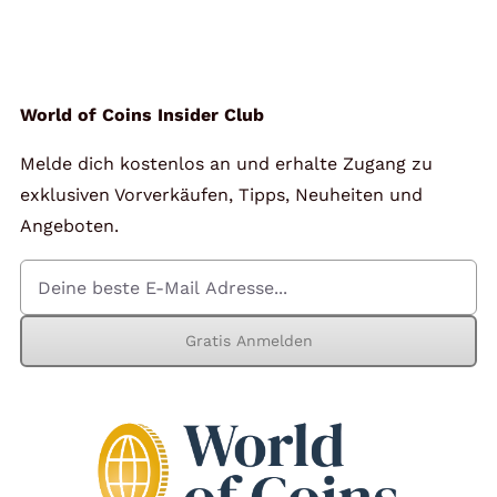
Angebote
Über Uns
World of Coins Insider Club
Melde dich kostenlos an und erhalte Zugang zu
Kontakt
exklusiven Vorverkäufen, Tipps, Neuheiten und
Angeboten.
Mein Konto
Gratis Anmelden
Warenkorb