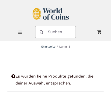
Zum
Inhalt
springen
SUCHE
NACH:
Toggle
Navigation
Startseite
Lunar 3
Shop
Kategorien
Es wurden keine Produkte gefunden, die
deiner Auswahl entsprechen.
Neuheiten