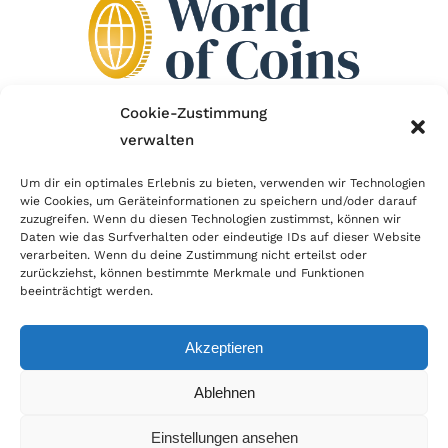
Cookie-Zustimmung
verwalten
Wir sind Mitglied im Händlerbund!
Um dir ein optimales Erlebnis zu bieten, verwenden wir Technologien
Der Händlerbund setzt sich für sicheren und
wie Cookies, um Geräteinformationen zu speichern und/oder darauf
zuzugreifen. Wenn du diesen Technologien zustimmst, können wir
erfolgreichen E-Commerce ein. Auch wir sind wie
Daten wie das Surfverhalten oder eindeutige IDs auf dieser Website
verarbeiten. Wenn du deine Zustimmung nicht erteilst oder
viele Onlineshops im Netz Mitglied im Händlerbund
zurückziehst, können bestimmte Merkmale und Funktionen
und unterstützen fairen Onlinehandel.
beeinträchtigt werden.
Akzeptieren
Ablehnen
© Copyright 2026 | World of Coins |
Impressum
|
Datenschutz
|
Cookie
Einstellungen ansehen
Richtlinie
|
AGB
|
Widerruf
|
Zahlung & Versand
|
Batteriehinweis